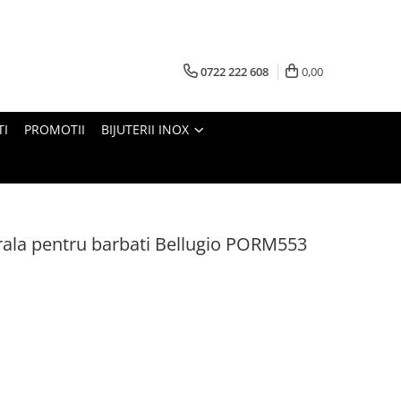
0722 222 608
0,00
TI
PROMOTII
BIJUTERII INOX
urala pentru barbati Bellugio PORM553