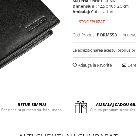
Material:
Piele naturala
Dimensiuni:
12,5 x 10 x 2,5 cm
Ambalaj:
Cutie carton
STOC EPUIZAT
Cod Produs:
PORM553
Ai nevo
La achizitionarea acestui produs pr
Adauga la Favorite
Cere 
RETUR SIMPLU
AMBALAJ CADOU GR
Returnezi si primesti toti banii inapoi
Cutiuta premium si saculet