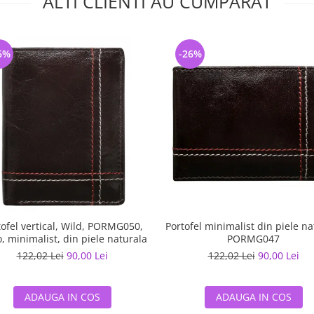
ALTI CLIENTI AU CUMPARAT
6%
-26%
tofel vertical, Wild, PORMG050,
Portofel minimalist din piele na
, minimalist, din piele naturala
PORMG047
122,02 Lei
90,00 Lei
122,02 Lei
90,00 Lei
ADAUGA IN COS
ADAUGA IN COS