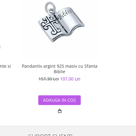
nte si
Pandantiv argint 925 masiv cu Sfanta
Pandantiv a
Biblie
157,30 Lei
107,00 Lei
157,30
ADAUGA IN COS
ADA