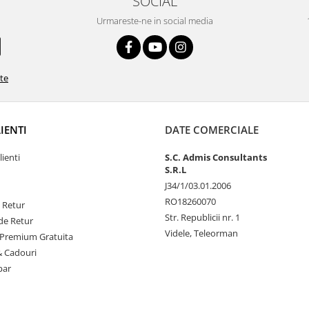
SOCIAL
Urmareste-ne in social media
ate
LIENTI
DATE COMERCIALE
lienti
S.C. Admis Consultants
S.R.L
J34/1/03.01.2006
RO18260070
e Retur
Str. Republicii nr. 1
de Retur
Videle, Teleorman
Premium Gratuita
& Cadouri
par