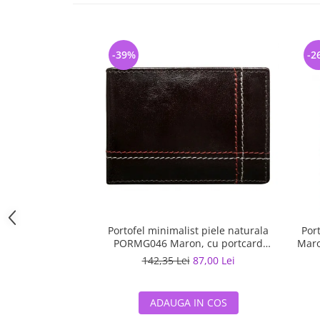
-39%
-2
Portofel minimalist piele naturala
Por
PORMG046 Maron, cu portcard
Maro
detasabil
142,35 Lei
87,00 Lei
ADAUGA IN COS