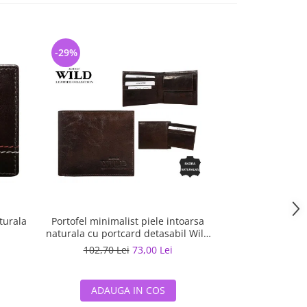
-29%
turala
Portofel minimalist piele intoarsa
naturala cu portcard detasabil Wild
PORM202 Maron
102,70 Lei
73,00 Lei
ADAUGA IN COS