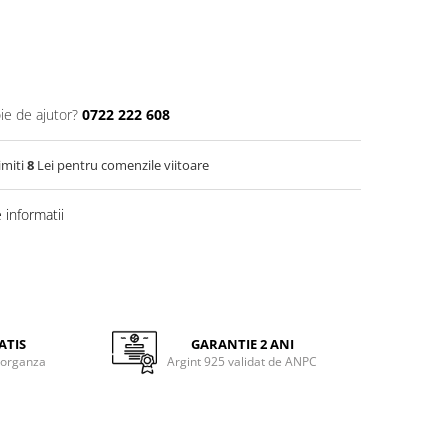
ie de ajutor?
0722 222 608
imiti
8
Lei pentru comenzile viitoare
informatii
ATIS
GARANTIE 2 ANI
 organza
Argint 925 validat de ANPC