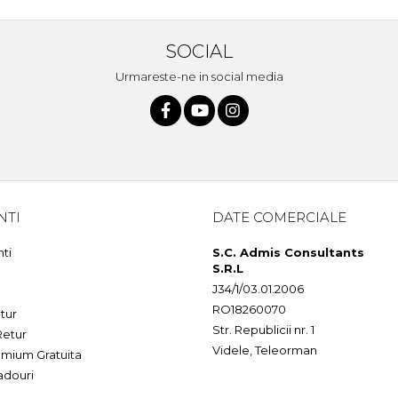
SOCIAL
Urmareste-ne in social media
NTI
DATE COMERCIALE
nti
S.C. Admis Consultants
S.R.L
J34/1/03.01.2006
RO18260070
tur
Str. Republicii nr. 1
Retur
Videle, Teleorman
mium Gratuita
adouri