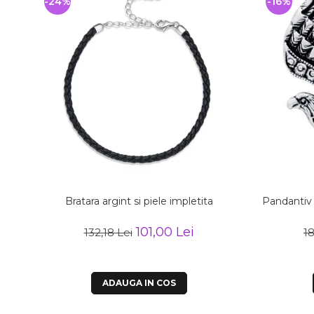
-24%
-16%
Bratara argint si piele impletita
Pandantiv 
101,00 Lei
132,18 Lei
18
ADAUGA IN COS