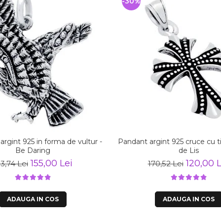
-30%
argint 925 in forma de vultur -
Pandant argint 925 cruce cu ti
Be Daring
de Lis
155,00 Lei
120,00 L
3,74 Lei
170,52 Lei
ADAUGA IN COS
ADAUGA IN COS