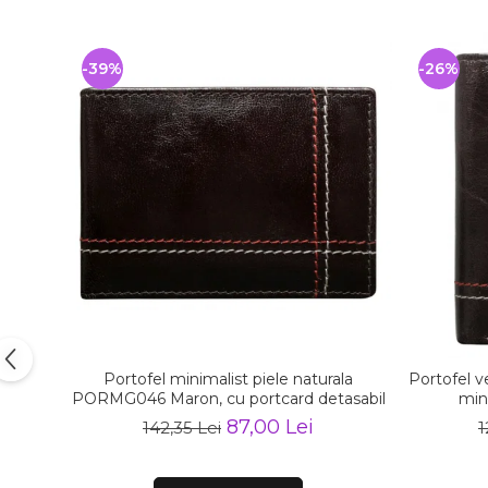
-39%
-26%
Portofel minimalist piele naturala
Portofel v
PORMG046 Maron, cu portcard detasabil
mini
87,00 Lei
142,35 Lei
1