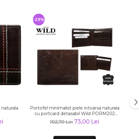
-29%
 naturala
Portofel minimalist piele intoarsa naturala
cu portcard detasabil Wild PORM202
Maron
ei
73,00 Lei
102,70 Lei