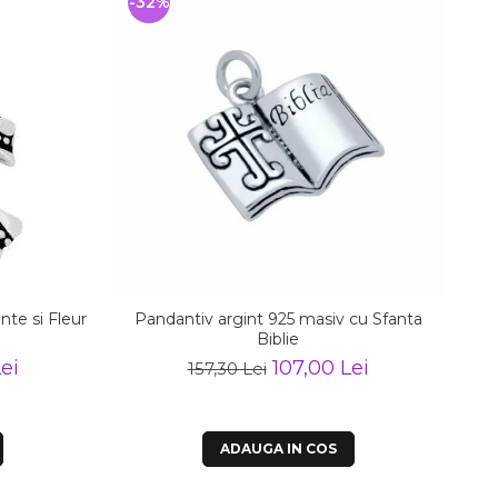
-32%
-
nte si Fleur
Pandantiv argint 925 masiv cu Sfanta
Biblie
ei
107,00 Lei
157,30 Lei
ADAUGA IN COS