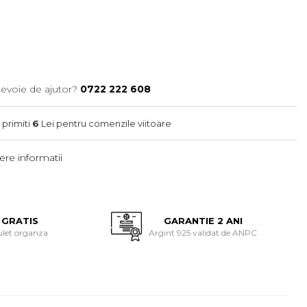
nevoie de ajutor?
0722 222 608
 primiti
6
Lei pentru comenzile viitoare
re informatii
 GRATIS
GARANTIE 2 ANI
ulet organza
Argint 925 validat de ANPC