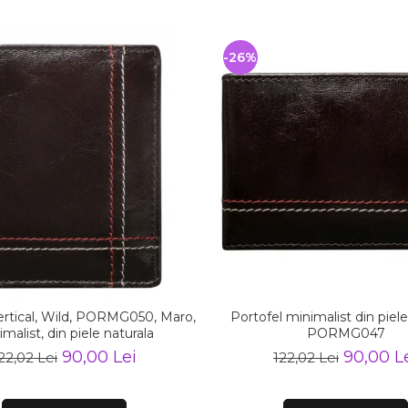
-26%
ertical, Wild, PORMG050, Maro,
Portofel minimalist din piele
malist, din piele naturala
PORMG047
90,00 Lei
90,00 L
22,02 Lei
122,02 Lei