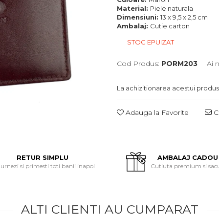
Material:
Piele naturala
Dimensiuni:
13 x 9,5 x 2,5 cm
Ambalaj:
Cutie carton
STOC EPUIZAT
Cod Produs:
PORM203
Ai 
La achizitionarea acestui produs
Adauga la Favorite
Ce
RETUR SIMPLU
AMBALAJ CADOU
urnezi si primesti toti banii inapoi
Cutiuta premium si sac
ALTI CLIENTI AU CUMPARAT