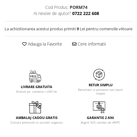
Cod Produs:
PORM74
Ai nevoie de ajutor?
0722 222 608
La achizitionarea acestui produs primiti
9
Lei pentru comenzile viitoare
Adauga la Favorite
Cere informatii
RETUR SIMPLU
LIVRARE GRATUITA
Returnezi si primesti toti banii
Gratuit pt. comenzi >200 lei
inapoi
AMBALAJ CADOU GRATIS
GARANTIE 2 ANI
Cutiuta premium si saculet organza
Argint 925 validat de ANPC