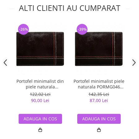
ALTI CLIENTI AU CUMPARAT
-26%
-39%
-
Portofel minimalist din
Portofel minimalist piele
Po
piele naturala
naturala PORMG046
PORMG047
Maron, cu portcard
m
122,02 Lei
142,35 Lei
detasabil
90,00 Lei
87,00 Lei
ADAUGA IN COS
ADAUGA IN COS