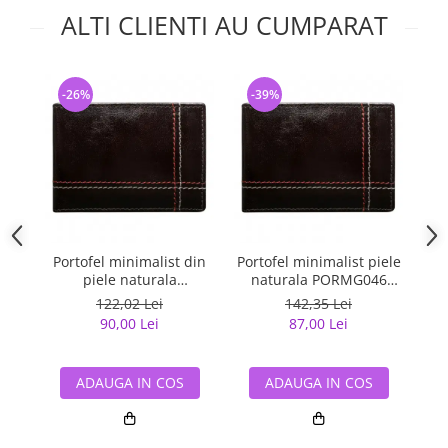
ALTI CLIENTI AU CUMPARAT
-26%
-39%
-
Portofel minimalist din
Portofel minimalist piele
Po
piele naturala
naturala PORMG046
PORMG047
Maron, cu portcard
m
122,02 Lei
142,35 Lei
detasabil
90,00 Lei
87,00 Lei
ADAUGA IN COS
ADAUGA IN COS