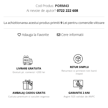
Cod Produs:
PORM43
Ai nevoie de ajutor?
0722 222 608
La achizitionarea acestui produs primiti
9
Lei pentru comenzile viitoare
Adauga la Favorite
Cere informatii
RETUR SIMPLU
LIVRARE GRATUITA
Returnezi si primesti toti banii
Gratuit pt. comenzi >200 lei
inapoi
AMBALAJ CADOU GRATIS
GARANTIE 2 ANI
Cutiuta premium si saculet organza
Argint 925 validat de ANPC