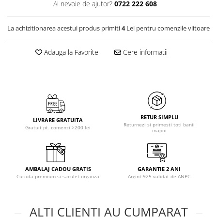
Ai nevoie de ajutor?
0722 222 608
La achizitionarea acestui produs primiti
4
Lei pentru comenzile viitoare
Adauga la Favorite
Cere informatii
RETUR SIMPLU
LIVRARE GRATUITA
Returnezi si primesti toti banii
Gratuit pt. comenzi >200 lei
inapoi
AMBALAJ CADOU GRATIS
GARANTIE 2 ANI
Cutiuta premium si saculet organza
Argint 925 validat de ANPC
ALTI CLIENTI AU CUMPARAT