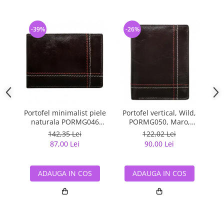
-39%
-26%
-
Portofel minimalist piele
Portofel vertical, Wild,
Po
naturala PORMG046
PORMG050, Maro,
Maron, cu portcard
minimalist, din piele
142,35 Lei
122,02 Lei
detasabil
naturala
87,00 Lei
90,00 Lei
ADAUGA IN COS
ADAUGA IN COS