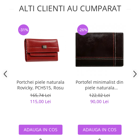
ALTI CLIENTI AU CUMPARAT
-31%
-26%
-
Portchei piele naturala
Portofel minimalist din
Cu
Rovicky, PCH515, Rosu
piele naturala
M
PORMG047
(f
165,74 Lei
122,02 Lei
115,00 Lei
90,00 Lei
ADAUGA IN COS
ADAUGA IN COS