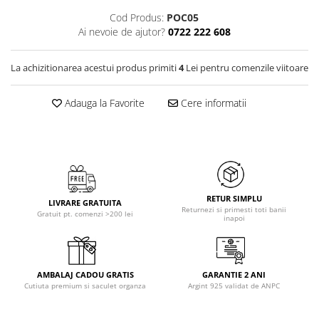
Cod Produs:
POC05
Ai nevoie de ajutor?
0722 222 608
La achizitionarea acestui produs primiti
4
Lei pentru comenzile viitoare
Adauga la Favorite
Cere informatii
RETUR SIMPLU
LIVRARE GRATUITA
Returnezi si primesti toti banii
Gratuit pt. comenzi >200 lei
inapoi
AMBALAJ CADOU GRATIS
GARANTIE 2 ANI
Cutiuta premium si saculet organza
Argint 925 validat de ANPC