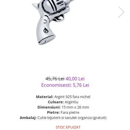
Bijuterii argint cu pietre
Pandantive mireasa
semipretioase
Bijuterii de Lux
Bijuterii argint placat cu aur
Bijuterii gotice si rock
Bijuterii argint cu diverse
Bijuterii Handmade
materiale
Bijuterii fantezie
Bijuterii argint cu murano
Casete si cutii de bijuterii
Bijuterii tungsten
Accesorii Piele
Cadouri
45,76 Lei
40,00 Lei
Solutii si lavete de curatare
Economisesti:
5,76
Lei
bijuterii argint
Material:
Argint 925 fara nichel
Culoare:
Argintiu
Dimensiuni:
15 mm x 26 mm
Pietre:
Fara pietre
Ambalaj:
Cutie bijuterii si saculet organza (gratuit)
STOC EPUIZAT