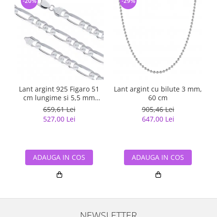
-20%
-29%
Lant argint 925 Figaro 51
Lant argint cu bilute 3 mm,
cm lungime si 5,5 mm
60 cm
latime, Classical You
659,61 Lei
905,46 Lei
LSX0202
527,00 Lei
647,00 Lei
ADAUGA IN COS
ADAUGA IN COS
NEWSLETTER