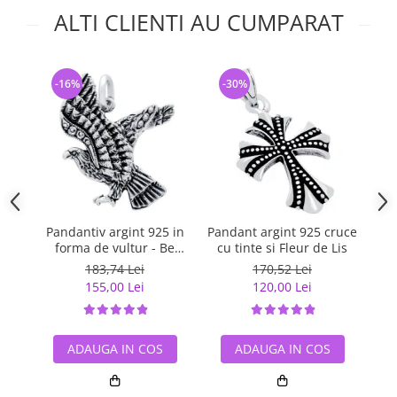
ALTI CLIENTI AU CUMPARAT
-16%
-30%
-
Pandantiv argint 925 in
Pandant argint 925 cruce
Pa
forma de vultur - Be
cu tinte si Fleur de Lis
Daring
183,74 Lei
170,52 Lei
155,00 Lei
120,00 Lei
ADAUGA IN COS
ADAUGA IN COS