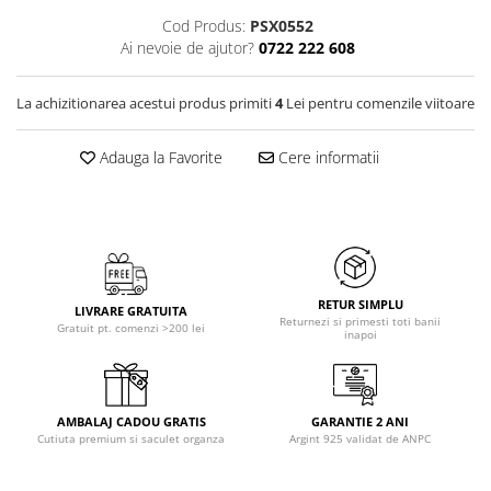
Cod Produs:
PSX0552
Ai nevoie de ajutor?
0722 222 608
La achizitionarea acestui produs primiti
4
Lei pentru comenzile viitoare
Adauga la Favorite
Cere informatii
RETUR SIMPLU
LIVRARE GRATUITA
Returnezi si primesti toti banii
Gratuit pt. comenzi >200 lei
inapoi
AMBALAJ CADOU GRATIS
GARANTIE 2 ANI
Cutiuta premium si saculet organza
Argint 925 validat de ANPC