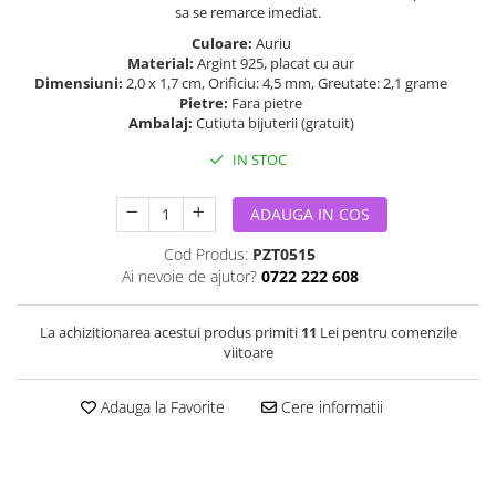
sa se remarce imediat.
Culoare:
Auriu
Material:
Argint 925, placat cu aur
Dimensiuni:
2,0 x 1,7 cm, Orificiu: 4,5 mm, Greutate: 2,1 grame
Pietre:
Fara pietre
Ambalaj:
Cutiuta bijuterii (gratuit)
IN STOC
ADAUGA IN COS
Cod Produs:
PZT0515
Ai nevoie de ajutor?
0722 222 608
La achizitionarea acestui produs primiti
11
Lei pentru comenzile
viitoare
Adauga la Favorite
Cere informatii