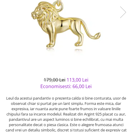
Bijuterii argint cu pietre
Pandantive mireasa
semipretioase
Bijuterii de Lux
Bijuterii argint placat cu aur
Bijuterii gotice si rock
Bijuterii argint cu diverse
Bijuterii Handmade
materiale
Bijuterii fantezie
Bijuterii argint cu murano
Casete si cutii de bijuterii
Bijuterii tungsten
Accesorii Piele
Cadouri
179,00 Lei
113,00 Lei
Solutii si lavete de curatare
Economisesti:
66,00
Lei
bijuterii argint
Leul da acestui pandantiv o prezenta calda si bine conturata, usor de
observat chiar si purtat pe un lant simplu. Forma este mica, dar
expresiva, iar nuanta aurie pune foarte frumos in valoare liniile
chipului fara sa incarce modelul. Realizat din Argint 925 placat cu aur,
pandantivul are un aspect luminos si bine echilibrat, cu mai multa
personalitate decat o piesa clasica. Este o alegere frumoasa atunci
cand vrei un detaliu simbolic, discret si totusi suficient de expresiv cat