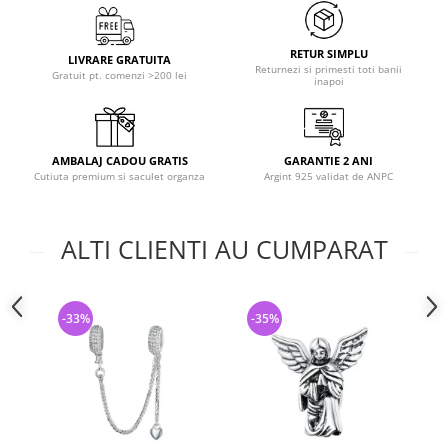
RETUR SIMPLU
LIVRARE GRATUITA
Returnezi si primesti toti banii
Gratuit pt. comenzi >200 lei
inapoi
AMBALAJ CADOU GRATIS
GARANTIE 2 ANI
Cutiuta premium si saculet organza
Argint 925 validat de ANPC
ALTI CLIENTI AU CUMPARAT
-33%
-35%
-