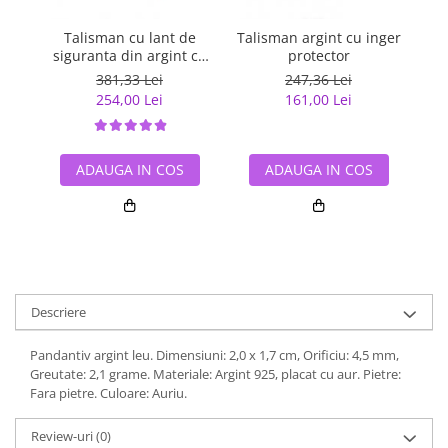
Talisman cu lant de
Talisman argint cu inger
Lan
siguranta din argint cu
protector
cr
inimioara placat cu rodiu
381,33 Lei
247,36 Lei
254,00 Lei
161,00 Lei
ADAUGA IN COS
ADAUGA IN COS
Descriere
Pandantiv argint leu. Dimensiuni: 2,0 x 1,7 cm, Orificiu: 4,5 mm,
Greutate: 2,1 grame. Materiale: Argint 925, placat cu aur. Pietre:
Fara pietre. Culoare: Auriu.
Review-uri
(0)