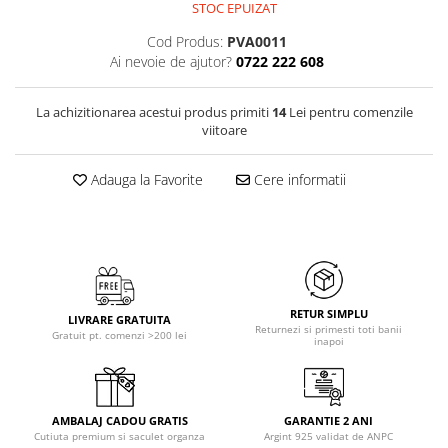
STOC EPUIZAT
Cod Produs:
PVA0011
Ai nevoie de ajutor?
0722 222 608
La achizitionarea acestui produs primiti
14
Lei pentru comenzile
viitoare
Adauga la Favorite
Cere informatii
RETUR SIMPLU
LIVRARE GRATUITA
Returnezi si primesti toti banii
Gratuit pt. comenzi >200 lei
inapoi
AMBALAJ CADOU GRATIS
GARANTIE 2 ANI
Cutiuta premium si saculet organza
Argint 925 validat de ANPC