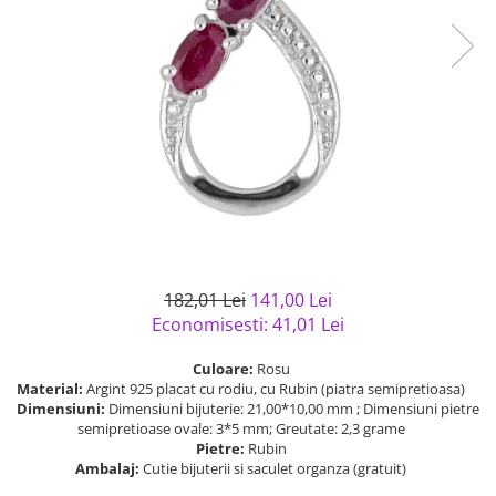
Bijuterii argint cu pietre
Pandantive mireasa
semipretioase
Bijuterii de Lux
Bijuterii argint placat cu aur
Bijuterii gotice si rock
Bijuterii argint cu diverse
Bijuterii Handmade
materiale
Bijuterii fantezie
Bijuterii argint cu murano
Casete si cutii de bijuterii
Bijuterii tungsten
Accesorii Piele
Cadouri
182,01 Lei
141,00 Lei
Solutii si lavete de curatare
Economisesti:
41,01
Lei
bijuterii argint
Culoare:
Rosu
Material:
Argint 925 placat cu rodiu, cu Rubin (piatra semipretioasa)
Dimensiuni:
Dimensiuni bijuterie: 21,00*10,00 mm ; Dimensiuni pietre
semipretioase ovale: 3*5 mm; Greutate: 2,3 grame
Pietre:
Rubin
Ambalaj:
Cutie bijuterii si saculet organza (gratuit)