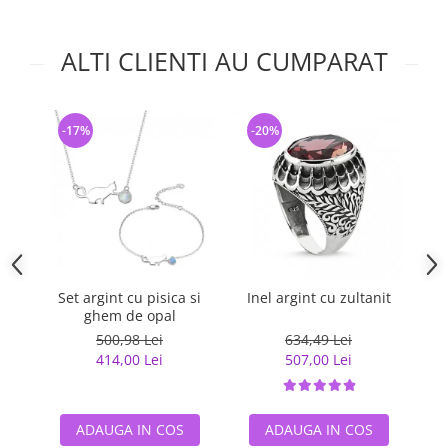
ALTI CLIENTI AU CUMPARAT
-17%
-20%
-
Set argint cu pisica si
Inel argint cu zultanit
ghem de opal
500,98 Lei
634,49 Lei
414,00 Lei
507,00 Lei
ADAUGA IN COS
ADAUGA IN COS