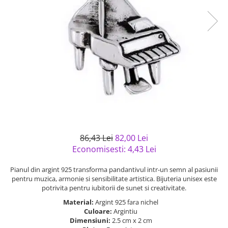
Bijuterii argint cu pietre
Pandantive mireasa
semipretioase
Bijuterii de Lux
Bijuterii argint placat cu aur
Bijuterii gotice si rock
Bijuterii argint cu diverse
Bijuterii Handmade
materiale
Bijuterii fantezie
Bijuterii argint cu murano
Casete si cutii de bijuterii
Bijuterii tungsten
Accesorii Piele
Cadouri
86,43 Lei
82,00 Lei
Solutii si lavete de curatare
Economisesti:
4,43
Lei
bijuterii argint
Pianul din argint 925 transforma pandantivul intr-un semn al pasiunii
pentru muzica, armonie si sensibilitate artistica. Bijuteria unisex este
potrivita pentru iubitorii de sunet si creativitate.
Material:
Argint 925 fara nichel
Culoare:
Argintiu
Dimensiuni:
2.5 cm x 2 cm