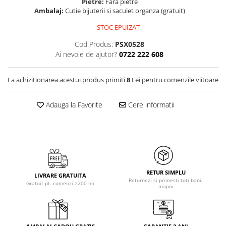
Pietre:
Fara pietre
Ambalaj:
Cutie bijuterii si saculet organza (gratuit)
STOC EPUIZAT
Cod Produs:
PSX0528
Ai nevoie de ajutor?
0722 222 608
La achizitionarea acestui produs primiti
8
Lei pentru comenzile viitoare
Adauga la Favorite
Cere informatii
RETUR SIMPLU
LIVRARE GRATUITA
Returnezi si primesti toti banii
Gratuit pt. comenzi >200 lei
inapoi