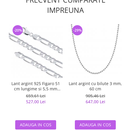
IMPREUNA
-20%
-29%
Lant argint 925 Figaro 51
Lant argint cu bilute 3 mm,
cm lungime si 5,5 mm
60 cm
latime, Classical You
659,61 Lei
905,46 Lei
LSX0202
527,00 Lei
647,00 Lei
ADAUGA IN COS
ADAUGA IN COS