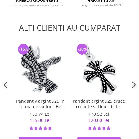
AMBALAJ CADOU GRATIS
GARANTIE 2 ANI
Cutiuta premium si saculet organza
Argint 925 validat de ANPC
ALTI CLIENTI AU CUMPARAT
-16%
-30%
-
Pandantiv argint 925 in
Pandant argint 925 cruce
Pa
forma de vultur - Be
cu tinte si Fleur de Lis
Daring
183,74 Lei
170,52 Lei
155,00 Lei
120,00 Lei