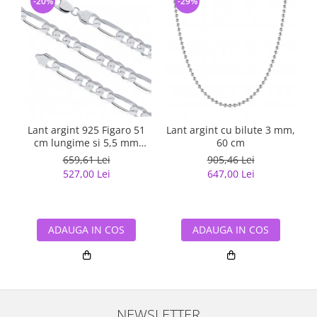
-20%
-29%
Lant argint 925 Figaro 51
Lant argint cu bilute 3 mm,
cm lungime si 5,5 mm
60 cm
latime, Classical You
659,61 Lei
905,46 Lei
LSX0202
527,00 Lei
647,00 Lei
ADAUGA IN COS
ADAUGA IN COS
NEWSLETTER