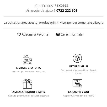
Cod Produs:
PSX0592
Ai nevoie de ajutor?
0722 222 608
La achizitionarea acestui produs primiti
4
Lei pentru comenzile viitoare
Adauga la Favorite
Cere informatii
RETUR SIMPLU
LIVRARE GRATUITA
Returnezi si primesti toti banii
Gratuit pt. comenzi >200 lei
inapoi
AMBALAJ CADOU GRATIS
GARANTIE 2 ANI
Cutiuta premium si saculet organza
Argint 925 validat de ANPC