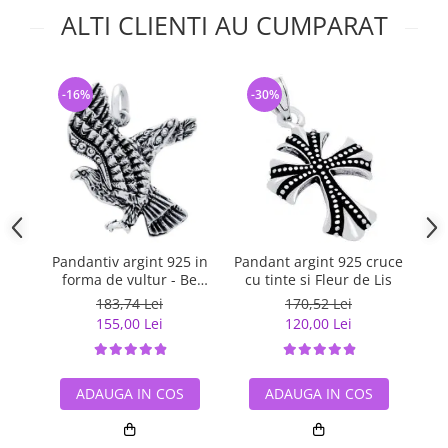
ALTI CLIENTI AU CUMPARAT
-16%
-30%
-
Pandantiv argint 925 in
Pandant argint 925 cruce
Pa
forma de vultur - Be
cu tinte si Fleur de Lis
Daring
183,74 Lei
170,52 Lei
155,00 Lei
120,00 Lei
ADAUGA IN COS
ADAUGA IN COS