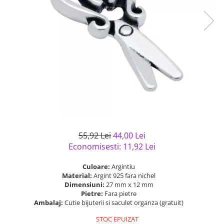
Bijuterii argint cu pietre
Pandantive mireasa
semipretioase
Bijuterii de Lux
Bijuterii argint placat cu aur
Bijuterii gotice si rock
Bijuterii argint cu diverse
Bijuterii Handmade
materiale
Bijuterii fantezie
Bijuterii argint cu murano
Casete si cutii de bijuterii
Bijuterii tungsten
Accesorii Piele
Cadouri
55,92 Lei
44,00 Lei
Solutii si lavete de curatare
Economisesti:
11,92
Lei
bijuterii argint
Culoare:
Argintiu
Material:
Argint 925 fara nichel
Dimensiuni:
27 mm x 12 mm
Pietre:
Fara pietre
Ambalaj:
Cutie bijuterii si saculet organza (gratuit)
STOC EPUIZAT