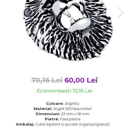
Bijuterii argint cu pietre
Pandantive mireasa
semipretioase
Bijuterii de Lux
Bijuterii argint placat cu aur
Bijuterii gotice si rock
Bijuterii argint cu diverse
Bijuterii Handmade
materiale
Bijuterii fantezie
Bijuterii argint cu murano
Casete si cutii de bijuterii
Bijuterii tungsten
Accesorii Piele
Cadouri
70,16 Lei
60,00 Lei
Solutii si lavete de curatare
bijuterii argint
Economisesti:
10,16
Lei
Culoare:
Argintiu
Material:
Argint 925 fara nichel
Dimensiuni:
22 mm x 18 mm
Pietre:
Fara pietre
Ambalaj:
Cutie bijuterii si saculet organza (gratuit)