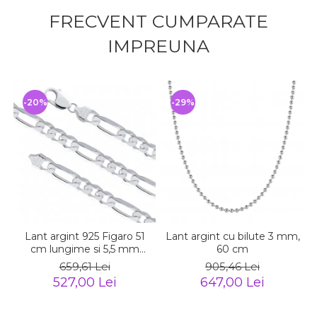
FRECVENT CUMPARATE
IMPREUNA
-20%
-29%
Lant argint 925 Figaro 51
Lant argint cu bilute 3 mm,
cm lungime si 5,5 mm
60 cm
latime, Classical You
659,61 Lei
905,46 Lei
LSX0202
527,00 Lei
647,00 Lei