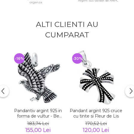
Argint 925 validat de ANPC
organza
ALTI CLIENTI AU
CUMPARAT
-16%
-30%
-
Pandantiv argint 925 in
Pandant argint 925 cruce
Pa
forma de vultur - Be
cu tinte si Fleur de Lis
Daring
183,74 Lei
170,52 Lei
155,00 Lei
120,00 Lei