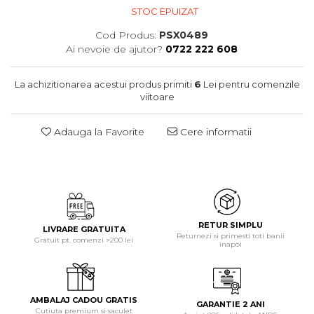
STOC EPUIZAT
Cod Produs:
PSX0489
Ai nevoie de ajutor?
0722 222 608
La achizitionarea acestui produs primiti
6
Lei pentru comenzile
viitoare
Adauga la Favorite
Cere informatii
RETUR SIMPLU
LIVRARE GRATUITA
Returnezi si primesti toti banii
Gratuit pt. comenzi >200 lei
inapoi
AMBALAJ CADOU GRATIS
GARANTIE 2 ANI
Cutiuta premium si saculet