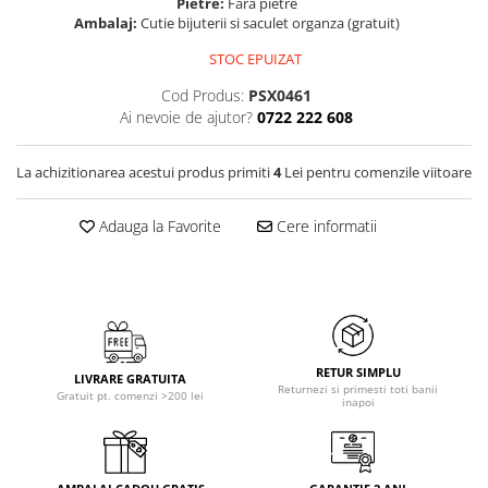
Pietre:
Fara pietre
Ambalaj:
Cutie bijuterii si saculet organza (gratuit)
STOC EPUIZAT
Cod Produs:
PSX0461
Ai nevoie de ajutor?
0722 222 608
La achizitionarea acestui produs primiti
4
Lei pentru comenzile viitoare
Adauga la Favorite
Cere informatii
RETUR SIMPLU
LIVRARE GRATUITA
Returnezi si primesti toti banii
Gratuit pt. comenzi >200 lei
inapoi