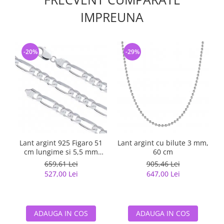
IMPREUNA
-20%
-29%
Lant argint 925 Figaro 51
Lant argint cu bilute 3 mm,
cm lungime si 5,5 mm
60 cm
latime, Classical You
659,61 Lei
905,46 Lei
LSX0202
527,00 Lei
647,00 Lei
ADAUGA IN COS
ADAUGA IN COS