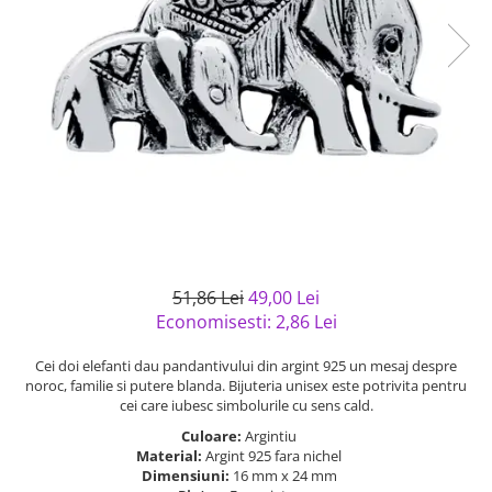
Bijuterii argint cu pietre
Pandantive mireasa
semipretioase
Bijuterii de Lux
Bijuterii argint placat cu aur
Bijuterii gotice si rock
Bijuterii argint cu diverse
Bijuterii Handmade
materiale
Bijuterii fantezie
Bijuterii argint cu murano
Casete si cutii de bijuterii
Bijuterii tungsten
Accesorii Piele
Cadouri
51,86 Lei
49,00 Lei
Solutii si lavete de curatare
Economisesti:
2,86
Lei
bijuterii argint
Cei doi elefanti dau pandantivului din argint 925 un mesaj despre
noroc, familie si putere blanda. Bijuteria unisex este potrivita pentru
cei care iubesc simbolurile cu sens cald.
Culoare:
Argintiu
Material:
Argint 925 fara nichel
Dimensiuni:
16 mm x 24 mm