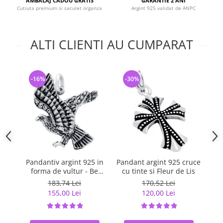
AMBALAJ CADOU GRATIS
GARANTIE 2 ANI
Cutiuta premium si saculet organza
Argint 925 validat de ANPC
ALTI CLIENTI AU CUMPARAT
-16%
-30%
-
Pandantiv argint 925 in
Pandant argint 925 cruce
Pa
forma de vultur - Be
cu tinte si Fleur de Lis
Daring
183,74 Lei
170,52 Lei
155,00 Lei
120,00 Lei