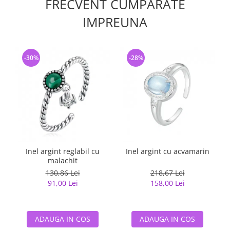
FRECVENT CUMPARATE
IMPREUNA
-30%
-28%
Inel argint reglabil cu
Inel argint cu acvamarin
malachit
130,86 Lei
218,67 Lei
91,00 Lei
158,00 Lei
ADAUGA IN COS
ADAUGA IN COS