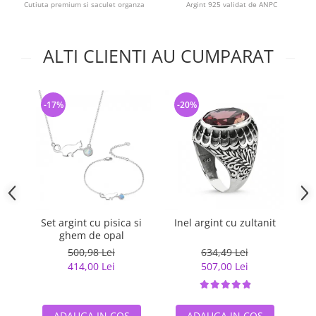
Cutiuta premium si saculet organza
Argint 925 validat de ANPC
ALTI CLIENTI AU CUMPARAT
-17%
-20%
-
Set argint cu pisica si
Inel argint cu zultanit
ghem de opal
500,98 Lei
634,49 Lei
414,00 Lei
507,00 Lei
ADAUGA IN COS
ADAUGA IN COS