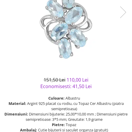
Bijuterii argint cu pietre
Pandantive mireasa
semipretioase
Bijuterii de Lux
Bijuterii argint placat cu aur
Bijuterii gotice si rock
Bijuterii argint cu diverse
Bijuterii Handmade
materiale
Bijuterii fantezie
Bijuterii argint cu murano
Casete si cutii de bijuterii
Bijuterii tungsten
Accesorii Piele
Cadouri
151,50 Lei
110,00 Lei
Solutii si lavete de curatare
Economisesti:
41,50
Lei
bijuterii argint
Culoare:
Albastru
Material:
Argint 925 placat cu rodiu, cu Topaz Cer Albastru (piatra
semipretioasa)
Dimensiuni:
Dimensiuni bijuterie: 25,00*10,00 mm ; Dimensiuni pietre
semipretioase: 3*5 mm; Greutate: 1,9 grame
Pietre:
Topaz
Ambalaj:
Cutie bijuterii si saculet organza (gratuit)