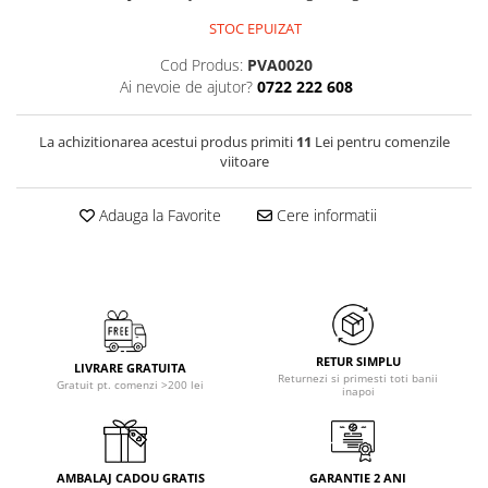
STOC EPUIZAT
Cod Produs:
PVA0020
Ai nevoie de ajutor?
0722 222 608
La achizitionarea acestui produs primiti
11
Lei pentru comenzile
viitoare
Adauga la Favorite
Cere informatii
RETUR SIMPLU
LIVRARE GRATUITA
Returnezi si primesti toti banii
Gratuit pt. comenzi >200 lei
inapoi
AMBALAJ CADOU GRATIS
GARANTIE 2 ANI