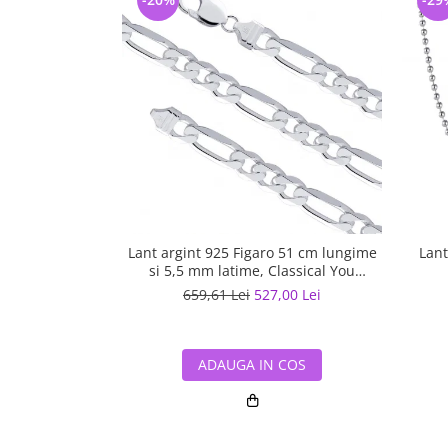
Lant argint 925 Figaro 51 cm lungime
Lant
si 5,5 mm latime, Classical You
LSX0202
659,61 Lei
527,00 Lei
ADAUGA IN COS