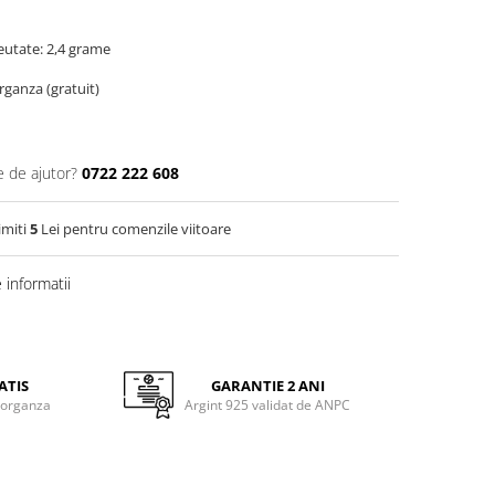
eutate: 2,4 grame
organza (gratuit)
e de ajutor?
0722 222 608
imiti
5
Lei pentru comenzile viitoare
informatii
ATIS
GARANTIE 2 ANI
 organza
Argint 925 validat de ANPC