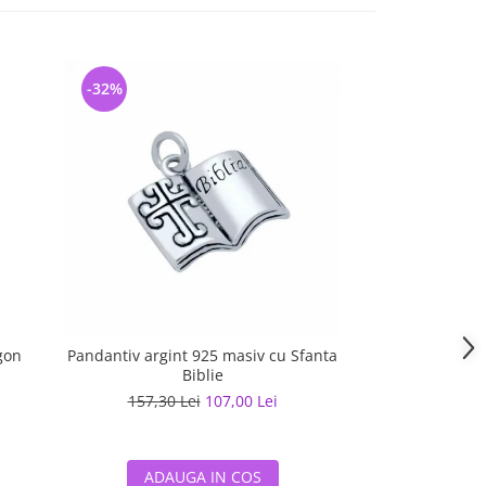
-32%
-28%
gon
Pandantiv argint 925 masiv cu Sfanta
Pandantiv masiv
Biblie
ma
157,30 Lei
107,00 Lei
210,17 L
ADAUGA IN COS
ADAUG