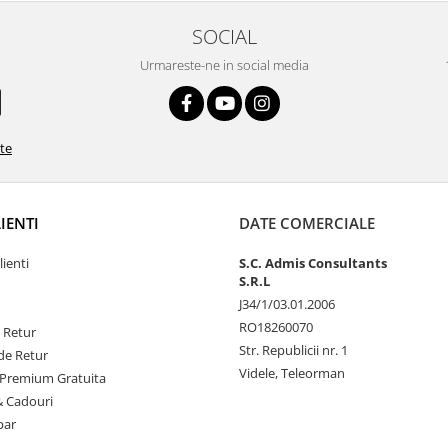
SOCIAL
Urmareste-ne in social media
ate
LIENTI
DATE COMERCIALE
lienti
S.C. Admis Consultants
S.R.L
J34/1/03.01.2006
RO18260070
e Retur
Str. Republicii nr. 1
de Retur
Videle, Teleorman
Premium Gratuita
& Cadouri
par