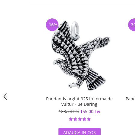
-16%
-3
Pandantiv argint 925 in forma de
Pand
vultur - Be Daring
183,74 Lei
155,00 Lei
ADAUGA IN COS