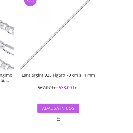
ungime
Lant argint 925 Figaro 70 cm si 4 mm
Lant argint 
You
567,07 Lei
538,00 Lei
918,68
ADAUGA IN COS
ADA