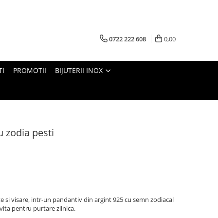
0722 222 608
0,00
TI
PROMOTII
BIJUTERII INOX
u zodia pesti
ate si visare, intr-un pandantiv din argint 925 cu semn zodiacal
ivita pentru purtare zilnica.