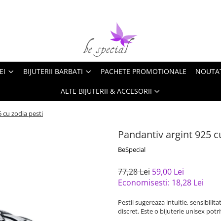
EI
BIJUTERII BARBATI
PACHETE PROMOTIONALE
NOUTA
ALTE BIJUTERII & ACCESORII
 cu zodia pesti
Pandantiv argint 925 c
BeSpecial
77,28 Lei
59,00 Lei
Economisesti:
18,28
Lei
Pestii sugereaza intuitie, sensibilit
discret. Este o bijuterie unisex potr