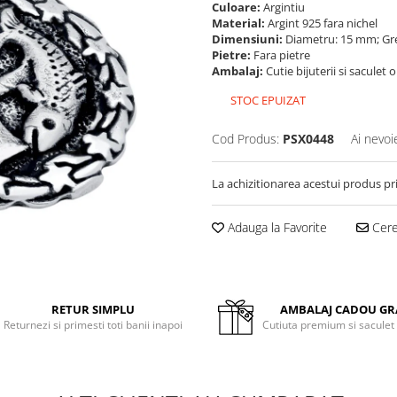
Culoare:
Argintiu
Material:
Argint 925 fara nichel
Dimensiuni:
Diametru: 15 mm; Gr
Pietre:
Fara pietre
Ambalaj:
Cutie bijuterii si saculet 
STOC EPUIZAT
Cod Produs:
PSX0448
Ai nevoi
La achizitionarea acestui produs pr
Adauga la Favorite
Cere 
RETUR SIMPLU
AMBALAJ CADOU GR
Returnezi si primesti toti banii inapoi
Cutiuta premium si saculet