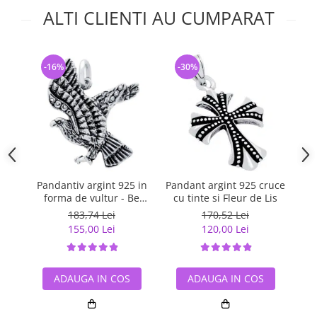
ALTI CLIENTI AU CUMPARAT
-16%
-30%
-
Pandantiv argint 925 in
Pandant argint 925 cruce
Pa
forma de vultur - Be
cu tinte si Fleur de Lis
Daring
183,74 Lei
170,52 Lei
155,00 Lei
120,00 Lei
ADAUGA IN COS
ADAUGA IN COS