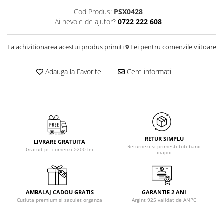
Cod Produs:
PSX0428
Ai nevoie de ajutor?
0722 222 608
La achizitionarea acestui produs primiti
9
Lei pentru comenzile viitoare
Adauga la Favorite
Cere informatii
RETUR SIMPLU
LIVRARE GRATUITA
Returnezi si primesti toti banii
Gratuit pt. comenzi >200 lei
inapoi
AMBALAJ CADOU GRATIS
GARANTIE 2 ANI
Cutiuta premium si saculet organza
Argint 925 validat de ANPC