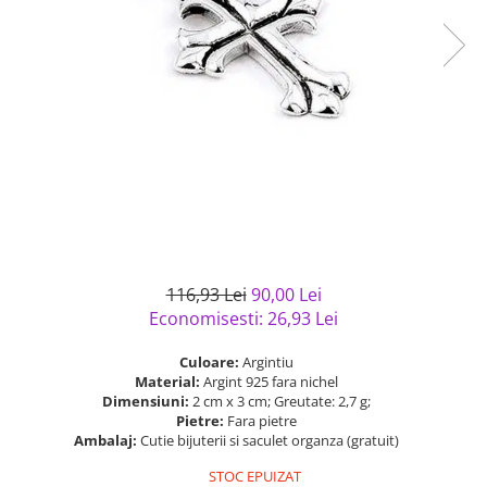
Bijuterii argint cu pietre
Pandantive mireasa
semipretioase
Bijuterii de Lux
Bijuterii argint placat cu aur
Bijuterii gotice si rock
Bijuterii argint cu diverse
Bijuterii Handmade
materiale
Bijuterii fantezie
Bijuterii argint cu murano
Casete si cutii de bijuterii
Bijuterii tungsten
Accesorii Piele
Cadouri
116,93 Lei
90,00 Lei
Solutii si lavete de curatare
Economisesti:
26,93
Lei
bijuterii argint
Culoare:
Argintiu
Material:
Argint 925 fara nichel
Dimensiuni:
2 cm x 3 cm; Greutate: 2,7 g;
Pietre:
Fara pietre
Ambalaj:
Cutie bijuterii si saculet organza (gratuit)
STOC EPUIZAT