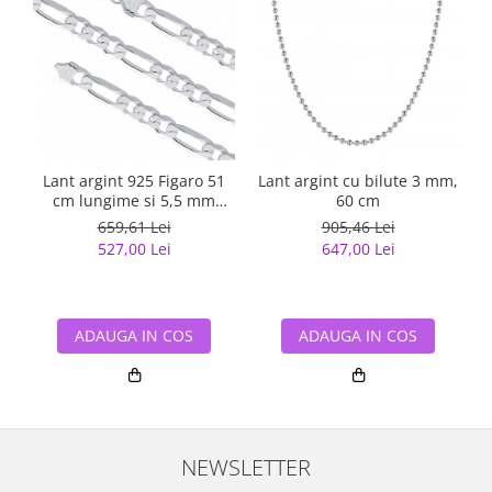
Lant argint 925 Figaro 51
Lant argint cu bilute 3 mm,
cm lungime si 5,5 mm
60 cm
latime, Classical You
659,61 Lei
905,46 Lei
LSX0202
527,00 Lei
647,00 Lei
ADAUGA IN COS
ADAUGA IN COS
NEWSLETTER