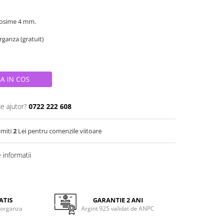
rosime 4 mm.
organza (gratuit)
A IN COS
de ajutor?
0722 222 608
imiti
2
Lei pentru comenzile viitoare
informatii
ATIS
GARANTIE 2 ANI
 organza
Argint 925 validat de ANPC