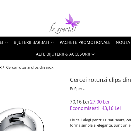
EI
BIJUTERII BARBATI
PACHETE PROMOTIONALE
NOUTA
ALTE BIJUTERII & ACCESORII
x /
Cercei rotunzi clips din inox
Cercei rotunzi clips di
BeSpecial
70,16 Lei
27,00 Lei
Economisesti:
43,16
Lei
Fie ca ii alegi pentru zi sau seara, c
forma simpla si eleganta. Sunt un ac