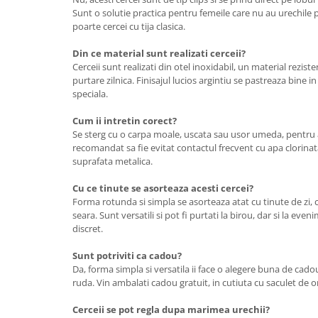
Sunt o solutie practica pentru femeile care nu au urechile 
poarte cercei cu tija clasica.
Din ce material sunt realizati cerceii?
Cerceii sunt realizati din otel inoxidabil, un material reziste
purtare zilnica. Finisajul lucios argintiu se pastreaza bine in 
speciala.
Cum ii intretin corect?
Se sterg cu o carpa moale, uscata sau usor umeda, pentru a 
recomandat sa fie evitat contactul frecvent cu apa clorina
suprafata metalica.
Cu ce tinute se asorteaza acesti cercei?
Forma rotunda si simpla se asorteaza atat cu tinute de zi, c
seara. Sunt versatili si pot fi purtati la birou, dar si la eve
discret.
Sunt potriviti ca cadou?
Da, forma simpla si versatila ii face o alegere buna de cad
ruda. Vin ambalati cadou gratuit, in cutiuta cu saculet de or
Cerceii se pot regla dupa marimea urechii?