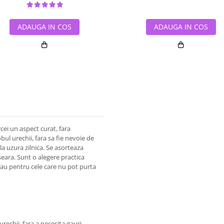
ADAUGA IN COS
ADAUGA IN COS
cei un aspect curat, fara
ul urechii, fara sa fie nevoie de
a la uzura zilnica. Se asorteaza
 seara. Sunt o alegere practica
sau pentru cele care nu pot purta
urechii, fara a necesita gauri.