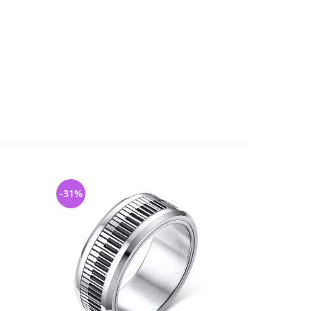
-31%
-12%