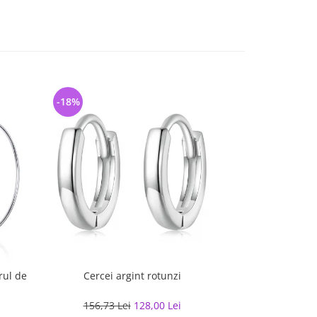
-18%
-22%
rul de
Cercei argint rotunzi
Cercei argin
156,73 Lei
128,00 Lei
231,32 L