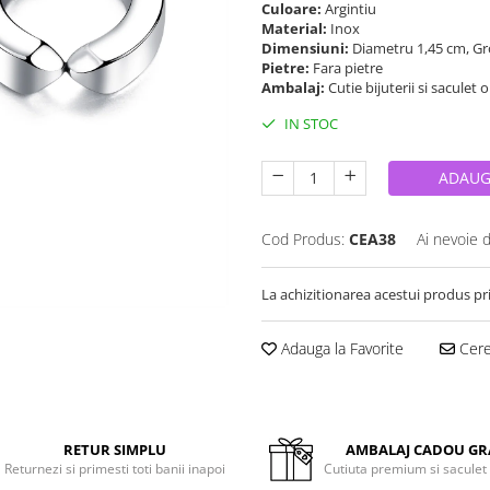
Culoare:
Argintiu
Material:
Inox
Dimensiuni:
Diametru 1,45 cm, G
Pietre:
Fara pietre
Ambalaj:
Cutie bijuterii si saculet 
IN STOC
ADAUG
Cod Produs:
CEA38
Ai nevoie 
La achizitionarea acestui produs pr
Adauga la Favorite
Cere 
RETUR SIMPLU
AMBALAJ CADOU GR
Returnezi si primesti toti banii inapoi
Cutiuta premium si saculet