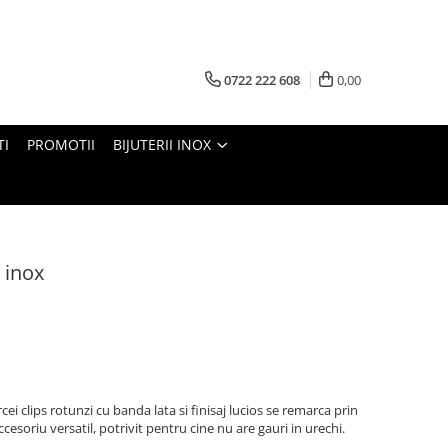
0722 222 608
0,00
TI
PROMOTII
BIJUTERII INOX
n inox
ercei clips rotunzi cu banda lata si finisaj lucios se remarca prin
cesoriu versatil, potrivit pentru cine nu are gauri in urechi.