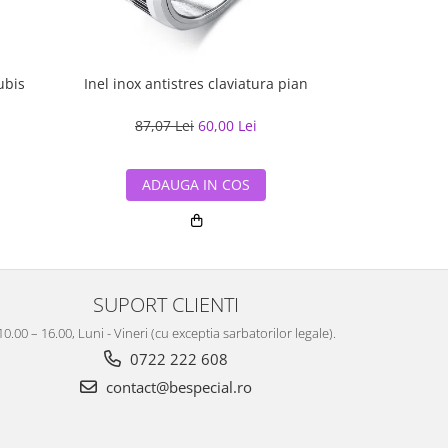
ubis
Inel inox antistres claviatura pian
Bratara i
87,07 Lei
60,00 Lei
86,43
ADAUGA IN COS
ADA
SUPORT CLIENTI
10.00 – 16.00, Luni - Vineri (cu exceptia sarbatorilor legale).
0722 222 608
contact@bespecial.ro