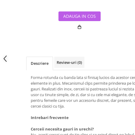
ADAUGA IN COS
Review-uri
(0)
Descriere
Forma rotunda cu banda lata si finisaj lucios da acestor cer
elemente in plus. Mecanismul clips permite prinderea pe lob
gauri. Realizati din inox, cerceii isi pastreaza luciul si rezist
usor cu tinute simple, de zi, dar si cu cele mai elegante, de
pentru femeile care vor un accesoriu discret, dar prezent, 
cercei clasici cu tija.
Intrebari frecvente
Cerceii necesita gauri in urechi?
Nu, acesti cercei sunt de tip clips si se prind direct pe lobul 