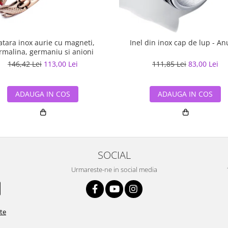
atara inox aurie cu magneti,
Inel din inox cap de lup - An
rmalina, germaniu si anioni
146,42 Lei
113,00 Lei
111,85 Lei
83,00 Lei
ADAUGA IN COS
ADAUGA IN COS
SOCIAL
Urmareste-ne in social media
ate