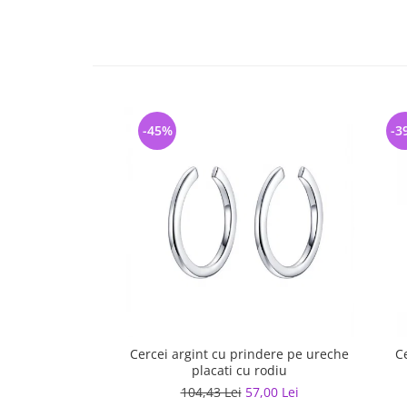
-45%
-3
Cercei argint cu prindere pe ureche
C
placati cu rodiu
104,43 Lei
57,00 Lei