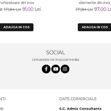
inchizatoare din inox
elemente din inox
la
91,00 Lei
97,00 L
171,84 Lei
171,84 Lei
ADAUGA IN COS
ADAUGA IN COS
SOCIAL
Urmareste-ne in social media
NTI
DATE COMERCIALE
nti
S.C. Admis Consultants