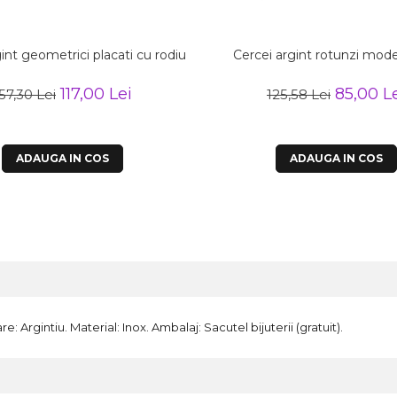
int geometrici placati cu rodiu
Cercei argint rotunzi mode
117,00 Lei
85,00 L
57,30 Lei
125,58 Lei
ADAUGA IN COS
ADAUGA IN COS
Argintiu. Material: Inox. Ambalaj: Sacutel bijuterii (gratuit).