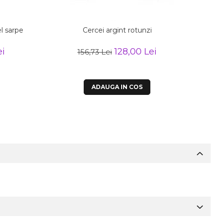
l sarpe
Cercei argint rotunzi
Cer
ei
128,00 Lei
156,73 Lei
ADAUGA IN COS