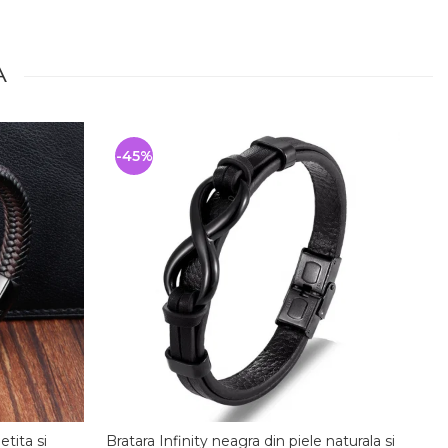
A
-45%
-
etita si
Bratara Infinity neagra din piele naturala si
C