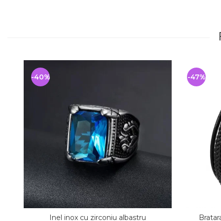
-40%
-47%
Inel inox cu zirconiu albastru
Bratara