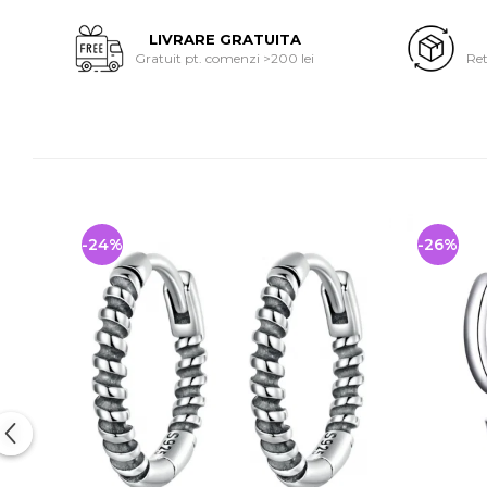
LIVRARE GRATUITA
Gratuit pt. comenzi >200 lei
Ret
-24%
-26%