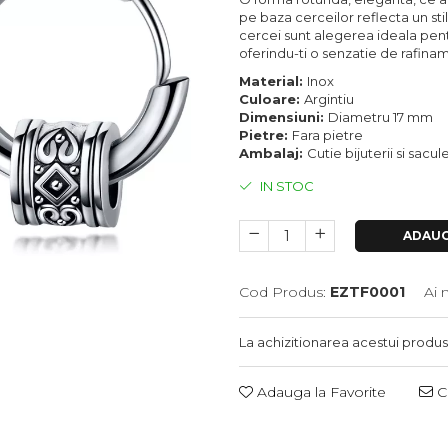
pe baza cerceilor reflecta un stil
cercei sunt alegerea ideala pent
oferindu-ti o senzatie de rafinamen
Material:
Inox
Culoare:
Argintiu
Dimensiuni:
Diametru 17 mm
Pietre:
Fara pietre
Ambalaj:
Cutie bijuterii si sacu
IN STOC
ADAUG
Cod Produs:
EZTF0001
Ai 
La achizitionarea acestui produs
Adauga la Favorite
Ce