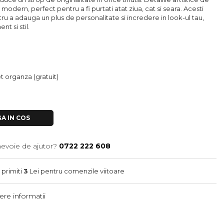
 modern, perfect pentru a fi purtati atat ziua, cat si seara. Acesti
ru a adauga un plus de personalitate si incredere in look-ul tau,
t si stil.
let organza (gratuit)
A IN COS
nevoie de ajutor?
0722 222 608
 primiti
3
Lei pentru comenzile viitoare
re informatii