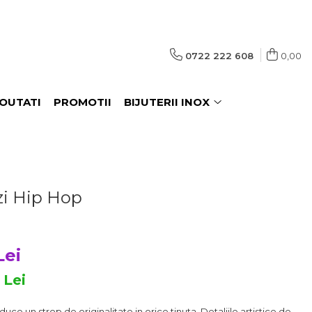
0722 222 608
0,00
OUTATI
PROMOTII
BIJUTERII INOX
zi Hip Hop
Lei
4
Lei
ce un strop de originalitate in orice tinuta. Detaliile artistice de