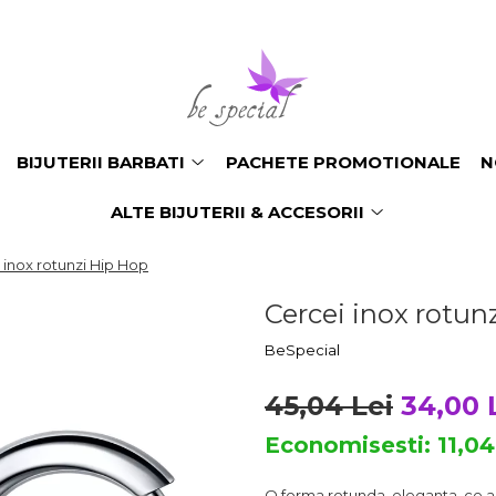
BIJUTERII BARBATI
PACHETE PROMOTIONALE
N
ALTE BIJUTERII & ACCESORII
 inox rotunzi Hip Hop
Cercei inox rotun
BeSpecial
45,04 Lei
34,00 
Economisesti:
11,0
O forma rotunda, eleganta, ce adu