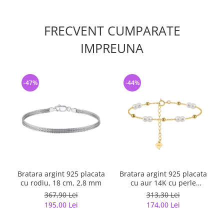
FRECVENT CUMPARATE
IMPREUNA
-47%
-44%
Bratara argint 925 placata
Bratara argint 925 placata
cu rodiu, 18 cm, 2,8 mm
cu aur 14K cu perle
naturale
367,90 Lei
313,30 Lei
195,00 Lei
174,00 Lei