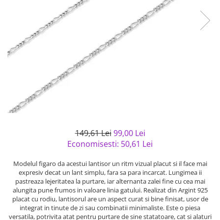
Bijuterii argint cu pietre
Pandantive mireasa
semipretioase
Bijuterii de Lux
Bijuterii argint placat cu aur
Bijuterii gotice si rock
Bijuterii argint cu diverse
Bijuterii Handmade
materiale
Bijuterii fantezie
Bijuterii argint cu murano
Casete si cutii de bijuterii
Bijuterii tungsten
Accesorii Piele
Cadouri
149,61 Lei
99,00 Lei
Solutii si lavete de curatare
Economisesti:
50,61
Lei
bijuterii argint
Modelul figaro da acestui lantisor un ritm vizual placut si il face mai
expresiv decat un lant simplu, fara sa para incarcat. Lungimea ii
pastreaza lejeritatea la purtare, iar alternanta zalei fine cu cea mai
alungita pune frumos in valoare linia gatului. Realizat din Argint 925
placat cu rodiu, lantisorul are un aspect curat si bine finisat, usor de
integrat in tinute de zi sau combinatii minimaliste. Este o piesa
versatila, potrivita atat pentru purtare de sine statatoare, cat si alaturi