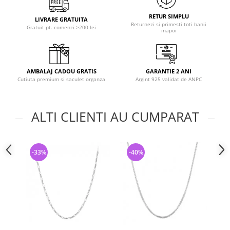
RETUR SIMPLU
LIVRARE GRATUITA
Returnezi si primesti toti banii
Gratuit pt. comenzi >200 lei
inapoi
AMBALAJ CADOU GRATIS
GARANTIE 2 ANI
Cutiuta premium si saculet organza
Argint 925 validat de ANPC
ALTI CLIENTI AU CUMPARAT
-33%
-40%
-