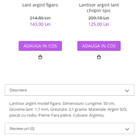
Lant argint figaro
Lantisor argint lant
L
chopin spic
214,86 Lei
209,18 Lei
143,00 Lei
125,00 Lei
ADAUGA IN COS
ADAUGA IN COS
Descriere
Lantisor argint model figaro. Dimensiuni: Lungime: 50 cm,
Grosime lant: 1,7 mm, Greutate: 2,1 grame. Materiale: Argint 925,
placat cu rodiu. Pietre: Fara pietre. Culoare: Argintiu.
Review-uri
(0)