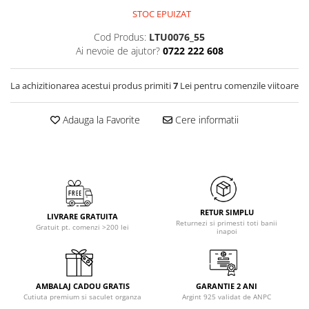
STOC EPUIZAT
Cod Produs:
LTU0076_55
Ai nevoie de ajutor?
0722 222 608
La achizitionarea acestui produs primiti
7
Lei pentru comenzile viitoare
Adauga la Favorite
Cere informatii
RETUR SIMPLU
LIVRARE GRATUITA
Returnezi si primesti toti banii
Gratuit pt. comenzi >200 lei
inapoi
AMBALAJ CADOU GRATIS
GARANTIE 2 ANI
Cutiuta premium si saculet organza
Argint 925 validat de ANPC