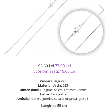
Bijuterii argint cu pietre
Pandantive mireasa
semipretioase
Bijuterii de Lux
Bijuterii argint placat cu aur
Bijuterii gotice si rock
Bijuterii argint cu diverse
Bijuterii Handmade
materiale
Bijuterii fantezie
Bijuterii argint cu murano
Casete si cutii de bijuterii
Bijuterii tungsten
Accesorii Piele
Cadouri
96,60 Lei
77,00 Lei
Solutii si lavete de curatare
Economisesti:
19,60
Lei
bijuterii argint
Culoare:
Argintiu
Material:
Argint 925
Dimensiuni:
Lungime: 55 cm; Latime: 0.9 mm
Pietre:
Fara pietre
Ambalaj:
Cutie bijuterii si saculet organza (gratuit)
Lungime
:
55 cm