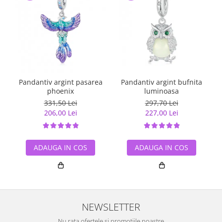
Pandantiv argint pasarea
Pandantiv argint bufnita
T
phoenix
luminoasa
331,50 Lei
297,70 Lei
206,00 Lei
227,00 Lei
ADAUGA IN COS
ADAUGA IN COS
NEWSLETTER
Nu rata ofertele si promotiile noastre