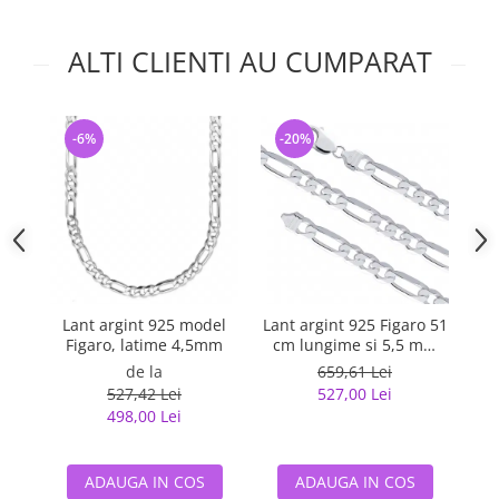
ALTI CLIENTI AU CUMPARAT
-6%
-20%
-
Lant argint 925 model
Lant argint 925 Figaro 51
La
Figaro, latime 4,5mm
cm lungime si 5,5 mm
latime, Classical You
de la
659,61 Lei
LSX0202
527,42 Lei
527,00 Lei
498,00 Lei
ADAUGA IN COS
ADAUGA IN COS