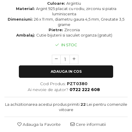
Culoare:
Argintiu
Material:
Argint 925 placat cu rodiu, zirconiu si piatra
luminiscenta
Dimensiuni:
26 x 11 mm, diametru gaura 4,5 mm, Greutate 3,5
grame
Pietre:
Zirconia
Ambalaj:
Cutie bijuterii si saculet organza (gratuit)
IN STOC
ADAUGA IN COS
Cod Produs:
PZT0380
Ai nevoie de ajutor?
0722 222 608
La achizitionarea acestui produs primiti
22
Lei pentru comenzile
viitoare
Adauga la Favorite
Cere informatii