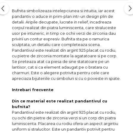
Bufnita simbolizeaza intelepciunea si intuitia, iar acest
pandantiv o aduce in prim-plan intr-un design plin de
detalii. Aripile decupate, lucrate in relief, incadreaza
corpul realizat din piatra luminiscenta, care straluceste
usor pe intuneric, in timp ce ochii verzi de zirconia dau
privirii un contur expresiv. Bufnita sta pe o ramurica
sculptata, un detaliu care completeaza scena.
Pandantivul este realizat din argint 925 placat cu rodiu,
cu pietre de zirconia montate la agatatoare si pe corp.
Se preteaza atat ca piesa de sine statatoare pe un
lantisor, cat si ca element adaugat pe o bratara cu
charmuri. Este o alegere potrivita pentru cele care
apreciaza bijuteriile cu simboluri si cu o poveste in spate.
Intrebari frecvente
Din ce material este realizat pandantivul cu
bufnita?
Pandantivul este realizat din argint 925 placat cu rodiu,
cu ochi din pietre de zirconia verzi si un corp din piatra
luminiscenta. Placarea cu rodiu ofera un aspect argintiu
uniform si stralucitor. Este un pandantiv potrivit pentru