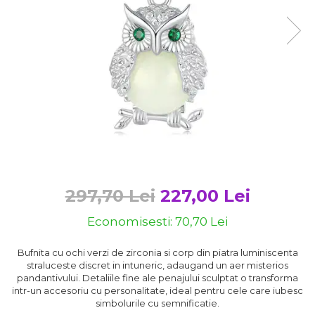
Bijuterii argint cu pietre
Pandantive mireasa
semipretioase
Bijuterii de Lux
Bijuterii argint placat cu aur
Bijuterii gotice si rock
Bijuterii argint cu diverse
Bijuterii Handmade
materiale
Bijuterii fantezie
Bijuterii argint cu murano
Casete si cutii de bijuterii
Bijuterii tungsten
Accesorii Piele
Cadouri
297,70 Lei
227,00 Lei
Solutii si lavete de curatare
bijuterii argint
Economisesti:
70,70
Lei
Bufnita cu ochi verzi de zirconia si corp din piatra luminiscenta
straluceste discret in intuneric, adaugand un aer misterios
pandantivului. Detaliile fine ale penajului sculptat o transforma
intr-un accesoriu cu personalitate, ideal pentru cele care iubesc
simbolurile cu semnificatie.