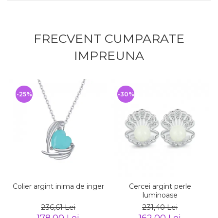
FRECVENT CUMPARATE
IMPREUNA
-25%
-30%
Colier argint inima de inger
Cercei argint perle
luminoase
236,61 Lei
231,40 Lei