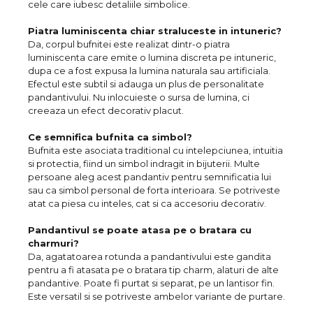
cele care iubesc detaliile simbolice.
Piatra luminiscenta chiar straluceste in intuneric?
Da, corpul bufnitei este realizat dintr-o piatra
luminiscenta care emite o lumina discreta pe intuneric,
dupa ce a fost expusa la lumina naturala sau artificiala.
Efectul este subtil si adauga un plus de personalitate
pandantivului. Nu inlocuieste o sursa de lumina, ci
creeaza un efect decorativ placut.
Ce semnifica bufnita ca simbol?
Bufnita este asociata traditional cu intelepciunea, intuitia
si protectia, fiind un simbol indragit in bijuterii. Multe
persoane aleg acest pandantiv pentru semnificatia lui
sau ca simbol personal de forta interioara. Se potriveste
atat ca piesa cu inteles, cat si ca accesoriu decorativ.
Pandantivul se poate atasa pe o bratara cu
charmuri?
Da, agatatoarea rotunda a pandantivului este gandita
pentru a fi atasata pe o bratara tip charm, alaturi de alte
pandantive. Poate fi purtat si separat, pe un lantisor fin.
Este versatil si se potriveste ambelor variante de purtare.