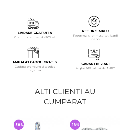
RETUR SIMPLU
LIVRARE GRATUITA
Returnezi si primesti toti banii
Gratuit pt. comenzi >200 lei
inapoi
AMBALAJ CADOU GRATIS
GARANTIE 2 ANI
Cutiuta premium si saculet
Argint 925 validat de ANPC
organza
ALTI CLIENTI AU
CUMPARAT
-38%
-18%
-