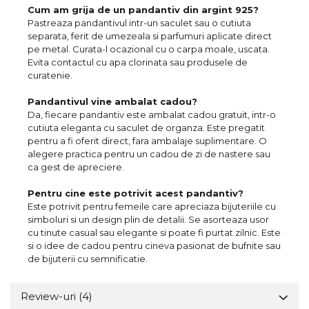
Cum am grija de un pandantiv din argint 925?
Pastreaza pandantivul intr-un saculet sau o cutiuta
separata, ferit de umezeala si parfumuri aplicate direct
pe metal. Curata-l ocazional cu o carpa moale, uscata.
Evita contactul cu apa clorinata sau produsele de
curatenie.
Pandantivul vine ambalat cadou?
Da, fiecare pandantiv este ambalat cadou gratuit, intr-o
cutiuta eleganta cu saculet de organza. Este pregatit
pentru a fi oferit direct, fara ambalaje suplimentare. O
alegere practica pentru un cadou de zi de nastere sau
ca gest de apreciere.
Pentru cine este potrivit acest pandantiv?
Este potrivit pentru femeile care apreciaza bijuteriile cu
simboluri si un design plin de detalii. Se asorteaza usor
cu tinute casual sau elegante si poate fi purtat zilnic. Este
si o idee de cadou pentru cineva pasionat de bufnite sau
de bijuterii cu semnificatie.
Review-uri
(4)