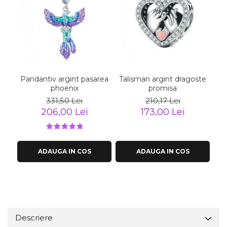
Pandantiv argint pasarea
Talisman argint dragoste
T
phoenix
promisa
331,50 Lei
210,17 Lei
206,00 Lei
173,00 Lei
ADAUGA IN COS
ADAUGA IN COS
Descriere