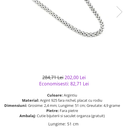
Bijuterii argint cu pietre
Pandantive mireasa
semipretioase
Bijuterii de Lux
Bijuterii argint placat cu aur
Bijuterii gotice si rock
Bijuterii argint cu diverse
Bijuterii Handmade
materiale
Bijuterii fantezie
Bijuterii argint cu murano
Casete si cutii de bijuterii
Bijuterii tungsten
Accesorii Piele
Cadouri
284,71 Lei
202,00 Lei
Solutii si lavete de curatare
Economisesti:
82,71
Lei
bijuterii argint
Culoare:
Argintiu
Material:
Argint 925 fara nichel, placat cu rodiu
Dimensiuni:
Grosime: 2,4 mm; Lungime: 51 cm; Greutate: 4,9 grame
Pietre:
Fara pietre
Ambalaj:
Cutie bijuterii si saculet organza (gratuit)
Lungime
:
51 cm