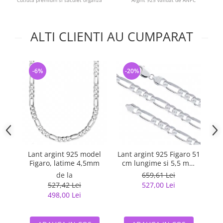
Cutiuta premium si saculet organza
Argint 925 validat de ANPC
ALTI CLIENTI AU CUMPARAT
-6%
-20%
-
Lant argint 925 model
Lant argint 925 Figaro 51
La
Figaro, latime 4,5mm
cm lungime si 5,5 mm
latime, Classical You
de la
659,61 Lei
LSX0202
527,42 Lei
527,00 Lei
498,00 Lei