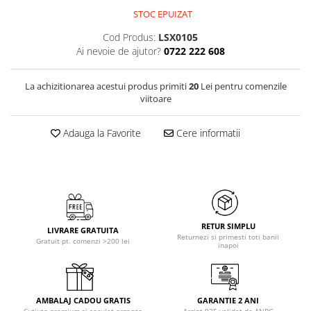
STOC EPUIZAT
Cod Produs:
LSX0105
Ai nevoie de ajutor?
0722 222 608
La achizitionarea acestui produs primiti
20
Lei pentru comenzile
viitoare
Adauga la Favorite
Cere informatii
RETUR SIMPLU
LIVRARE GRATUITA
Returnezi si primesti toti banii
Gratuit pt. comenzi >200 lei
inapoi
AMBALAJ CADOU GRATIS
GARANTIE 2 ANI