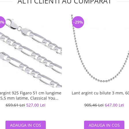
ALTI CLIENTI AU CUMPARAT
0%
-29%
argint 925 Figaro 51 cm lungime
Lant argint cu bilute 3 mm, 6
 5,5 mm latime, Classical You
LSX0202
659,61 Lei
527,00 Lei
905,46 Lei
647,00 Lei
ADAUGA IN COS
ADAUGA IN COS