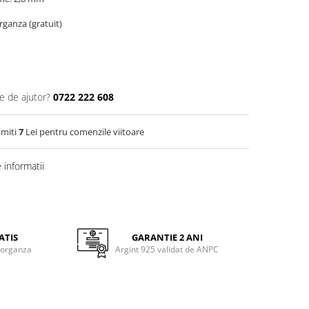
organza (gratuit)
e de ajutor?
0722 222 608
imiti
7
Lei pentru comenzile viitoare
informatii
ATIS
GARANTIE 2 ANI
 organza
Argint 925 validat de ANPC