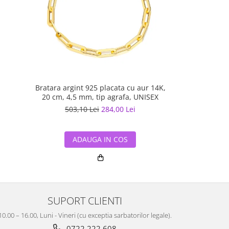
Bratara argint 925 placata cu aur 14K,
Bratara cuban
20 cm, 4,5 mm, tip agrafa, UNISEX
cu aur 18K, 
503,10 Lei
284,00 Lei
513,50
ADAUGA IN COS
ADA
SUPORT CLIENTI
10.00 – 16.00, Luni - Vineri (cu exceptia sarbatorilor legale).
0722 222 608