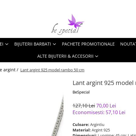
EI
BIJUTERII BARBATI
PACHETE PROMOTIONALE
NOUTA
ALTE BIJUTERII & ACCESORII
e argint /
Lant argint 925 model rambo 50 cm
Lant argint 925 mode
BeSpecial
127,10 Lei
70,00 Lei
Economisesti:
57,10
Lei
Culoare:
Argintiu
Material:
Argint 925
Dimensiuni:
Lungime: 45 cm; Lat