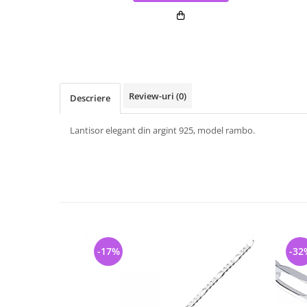
Review-uri
(0)
Descriere
Lantisor elegant din argint 925, model rambo.
-17%
-32