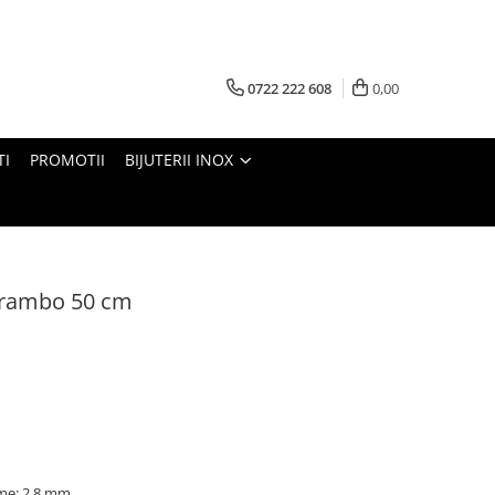
0722 222 608
0,00
TI
PROMOTII
BIJUTERII INOX
l rambo 50 cm
ime: 2,8 mm