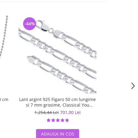
-44%
-5%
0 cm
Lant argint 925 Figaro 50 cm lungime
Lant argint 925 
si 7 mm grosime, Classical You
LSX0201
1.254,44 Lei
701,00 Lei
567,07 L
ADAUGA IN COS
ADAUG