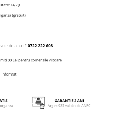
utate: 14,2 g
organza (gratuit)
evoie de ajutor?
0722 222 608
imiti
33
Lei pentru comenzile viitoare
informatii
ATIS
GARANTIE 2 ANI
 organza
Argint 925 validat de ANPC