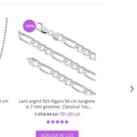
-44%
-5%
0 cm
Lant argint 925 Figaro 50 cm lungime
Lant argint 925 
si 7 mm grosime, Classical You
LSX0201
1.254,44 Lei
701,00 Lei
567,07 L
ADAUGA IN COS
ADAUG