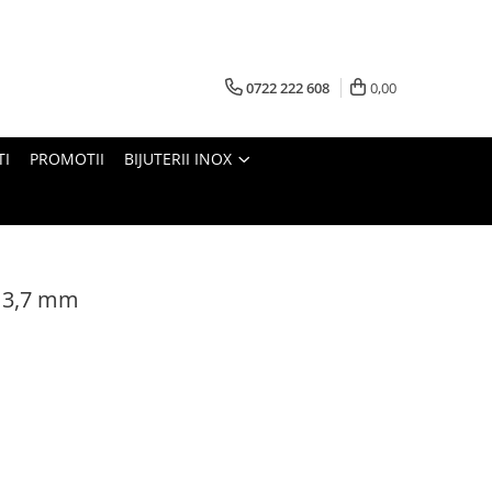
0722 222 608
0,00
TI
PROMOTII
BIJUTERII INOX
u 3,7 mm