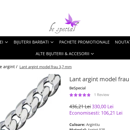
EI
BIJUTERII BARBATI
PACHETE PROMOTIONALE
NOUTA
ALTE BIJUTERII & ACCESORII
e argint /
Lant argint model frau 3,7 mm
Lant argint model fra
BeSpecial
1 Review
436,21 Lei
330,00 Lei
Economisesti:
106,21
Lei
Culoare:
Argintiu
Material:
Argint 925