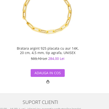
Bratara argint 925 placata cu aur 14K,
Bratara cuban
20 cm, 4,5 mm, tip agrafa, UNISEX
cu aur 18K, 
503,10 Lei
284,00 Lei
513,50
ADAUGA IN COS
ADA
SUPORT CLIENTI