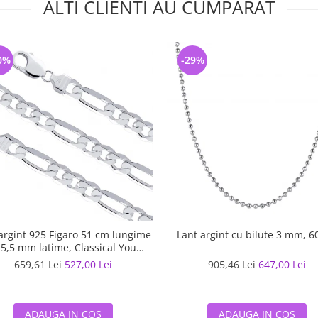
ALTI CLIENTI AU CUMPARAT
0%
-29%
argint 925 Figaro 51 cm lungime
Lant argint cu bilute 3 mm, 6
 5,5 mm latime, Classical You
LSX0202
659,61 Lei
527,00 Lei
905,46 Lei
647,00 Lei
ADAUGA IN COS
ADAUGA IN COS