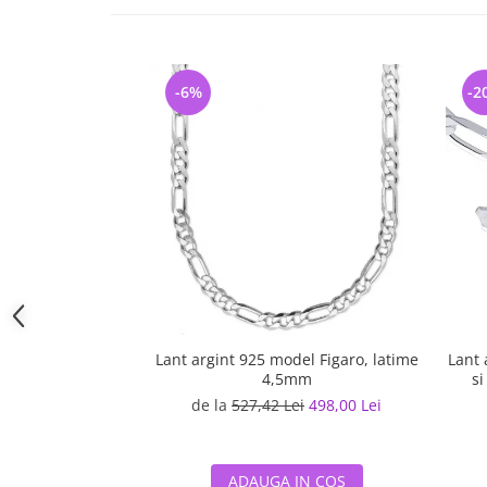
-6%
-2
Lant argint 925 model Figaro, latime
Lant 
4,5mm
si
de la
527,42 Lei
498,00 Lei
ADAUGA IN COS