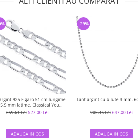
ALTI CLIENTI AU CUMPARAT
0%
-29%
argint 925 Figaro 51 cm lungime
Lant argint cu bilute 3 mm, 6
 5,5 mm latime, Classical You
LSX0202
659,61 Lei
527,00 Lei
905,46 Lei
647,00 Lei
ADAUGA IN COS
ADAUGA IN COS