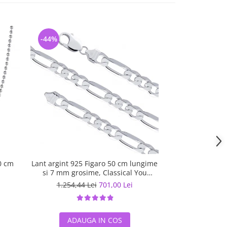
-44%
-5%
0 cm
Lant argint 925 Figaro 50 cm lungime
Lant argint 925 
si 7 mm grosime, Classical You
LSX0201
1.254,44 Lei
701,00 Lei
567,07 L
ADAUGA IN COS
ADAUG