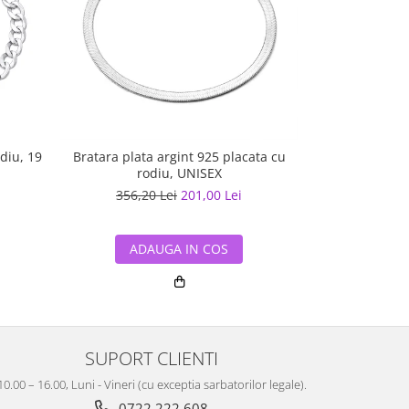
diu, 19
Bratara plata argint 925 placata cu
Brata
rodiu, UNISEX
356,20 Lei
201,00 Lei
469,26
ADAUGA IN COS
ADA
SUPORT CLIENTI
10.00 – 16.00, Luni - Vineri (cu exceptia sarbatorilor legale).
0722 222 608