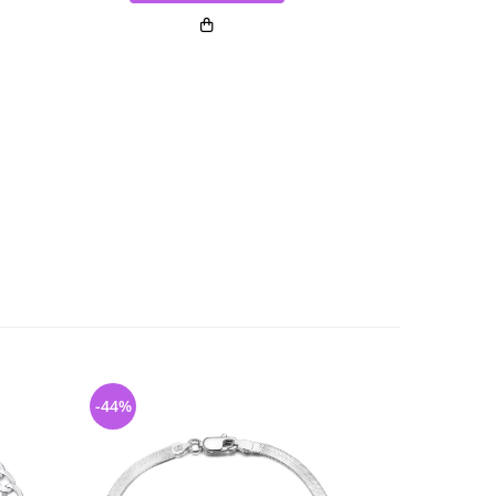
-44%
-20%