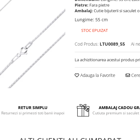
Pietre:
Fara pietre
Ambalaj:
Cutie bijuterii si saculet 
Lungime
:
55 cm
STOC EPUIZAT
Cod Produs:
LTU0089_55
Ai n
La achizitionarea acestui produs pr
Adauga la Favorite
Cere 
RETUR SIMPLU
AMBALAJ CADOU GR
Returnezi si primesti toti banii inapoi
Cutiuta premium si saculet