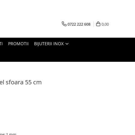
0722 222 608
0,00
TI
PROMOTII
BIJUTERII INOX
el sfoara 55 cm
ime: 1 mm