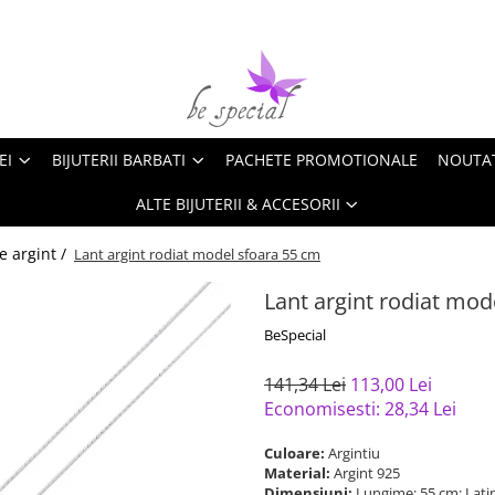
EI
BIJUTERII BARBATI
PACHETE PROMOTIONALE
NOUTA
ALTE BIJUTERII & ACCESORII
e argint /
Lant argint rodiat model sfoara 55 cm
Lant argint rodiat mod
BeSpecial
141,34 Lei
113,00 Lei
Economisesti:
28,34
Lei
Culoare:
Argintiu
Material:
Argint 925
Dimensiuni:
Lungime: 55 cm; Lat