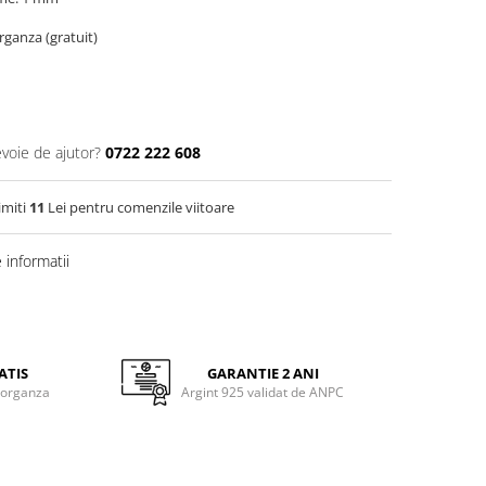
organza (gratuit)
evoie de ajutor?
0722 222 608
imiti
11
Lei pentru comenzile viitoare
informatii
ATIS
GARANTIE 2 ANI
 organza
Argint 925 validat de ANPC