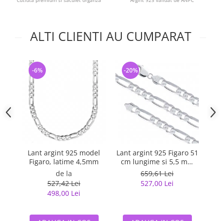
Cutiuta premium si saculet organza
Argint 925 validat de ANPC
ALTI CLIENTI AU CUMPARAT
-6%
-20%
-
Lant argint 925 model
Lant argint 925 Figaro 51
La
Figaro, latime 4,5mm
cm lungime si 5,5 mm
latime, Classical You
de la
659,61 Lei
LSX0202
527,42 Lei
527,00 Lei
498,00 Lei