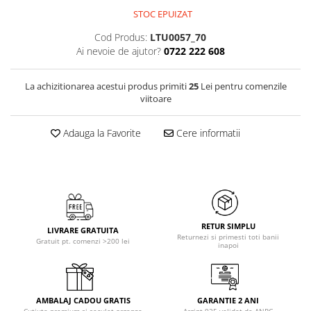
STOC EPUIZAT
Cod Produs:
LTU0057_70
Ai nevoie de ajutor?
0722 222 608
La achizitionarea acestui produs primiti
25
Lei pentru comenzile
viitoare
Adauga la Favorite
Cere informatii
RETUR SIMPLU
LIVRARE GRATUITA
Returnezi si primesti toti banii
Gratuit pt. comenzi >200 lei
inapoi
AMBALAJ CADOU GRATIS
GARANTIE 2 ANI