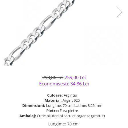
Bijuterii argint cu pietre
Pandantive mireasa
semipretioase
Bijuterii de Lux
Bijuterii argint placat cu aur
Bijuterii gotice si rock
Bijuterii argint cu diverse
Bijuterii Handmade
materiale
Bijuterii fantezie
Bijuterii argint cu murano
Casete si cutii de bijuterii
Bijuterii tungsten
Accesorii Piele
Cadouri
293,86 Lei
259,00 Lei
Solutii si lavete de curatare
Economisesti:
34,86
Lei
bijuterii argint
Culoare:
Argintiu
Material:
Argint 925
Dimensiuni:
Lungime: 70 cm; Latime: 3,25 mm
Pietre:
Fara pietre
Ambalaj:
Cutie bijuterii si saculet organza (gratuit)
Lungime
:
70 cm