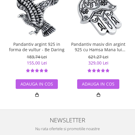
Pandantiv argint 925 in
Pandantiv masiv din argint
forma de vultur - Be Daring
925 cu Hamsa Mana lui
Fatima
183,74 Lei
621,27 Lei
155,00 Lei
329,00 Lei
ADAUGA IN COS
ADAUGA IN COS
NEWSLETTER
Nu rata ofertele si promotiile noastre