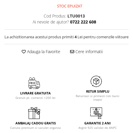
STOC EPUIZAT
Cod Produs:
LTU0013
Ai nevoie de ajutor?
0722 222 608
La achizitionarea acestui produs primiti
4
Lei pentru comenzile viitoare
Adauga la Favorite
Cere informatii
RETUR SIMPLU
LIVRARE GRATUITA
Returnezi si primesti toti banii
Gratuit pt. comenzi >200 lei
inapoi
AMBALAJ CADOU GRATIS
GARANTIE 2 ANI
Cutiuta premium si saculet organza
Argint 925 validat de ANPC