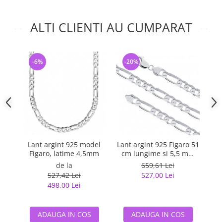
ALTI CLIENTI AU CUMPARAT
-6%
-20%
-
Lant argint 925 model
Lant argint 925 Figaro 51
La
Figaro, latime 4,5mm
cm lungime si 5,5 mm
latime, Classical You
de la
659,61 Lei
LSX0202
527,42 Lei
527,00 Lei
498,00 Lei
ADAUGA IN COS
ADAUGA IN COS