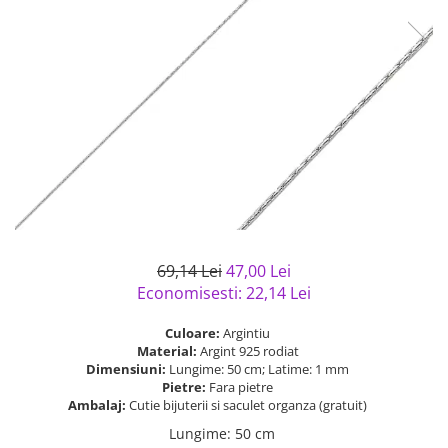
Bijuterii argint cu pietre
Pandantive mireasa
semipretioase
Bijuterii de Lux
Bijuterii argint placat cu aur
Bijuterii gotice si rock
Bijuterii argint cu diverse
Bijuterii Handmade
materiale
Bijuterii fantezie
Bijuterii argint cu murano
Casete si cutii de bijuterii
Bijuterii tungsten
Accesorii Piele
Cadouri
69,14 Lei
47,00 Lei
Solutii si lavete de curatare
Economisesti:
22,14
Lei
bijuterii argint
Culoare:
Argintiu
Material:
Argint 925 rodiat
Dimensiuni:
Lungime: 50 cm; Latime: 1 mm
Pietre:
Fara pietre
Ambalaj:
Cutie bijuterii si saculet organza (gratuit)
Lungime
:
50 cm