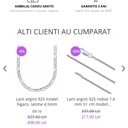
AMBALAJ CADOU GRATIS
GARANTIE 2 ANI
Cutiuta premium si saculet organza
Argint 925 validat de ANPC
ALTI CLIENTI AU CUMPARAT
-6%
-36%
-
Lant argint 925 model
Lant argint 925 rodiat 1.6
Lan
Figaro, latime 4,5mm
mm 51 cm model
c
Coreana
l
de la
337,08 Lei
527,42 Lei
217,00 Lei
498,00 Lei