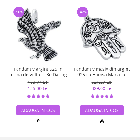
-16%
-47%
Pandantiv argint 925 in
Pandantiv masiv din argint
forma de vultur - Be Daring
925 cu Hamsa Mana lui
Fatima
183,74 Lei
621,27 Lei
155,00 Lei
329,00 Lei
ADAUGA IN COS
ADAUGA IN COS