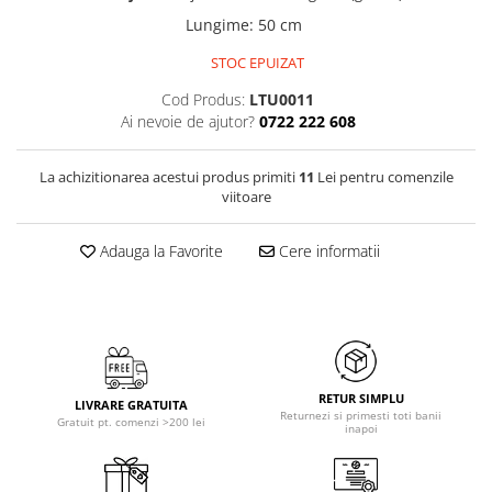
Lungime
:
50 cm
STOC EPUIZAT
Cod Produs:
LTU0011
Ai nevoie de ajutor?
0722 222 608
La achizitionarea acestui produs primiti
11
Lei pentru comenzile
viitoare
Adauga la Favorite
Cere informatii
RETUR SIMPLU
LIVRARE GRATUITA
Returnezi si primesti toti banii
Gratuit pt. comenzi >200 lei
inapoi