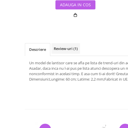
ADAUGA IN COS
Review-uri
(1)
Descriere
Un model de lantisor care se afla pe lista de trend-uri din ac
Asadar, daca inca nu l-ai pus pe lista atunci descopera un m
nonconformist in acelasi timp. E asa cum ti-ai dorit! Greuta
Dimensiuni:Lungime: 60 cm; Latime: 2,2 mm;Fabricat in UE