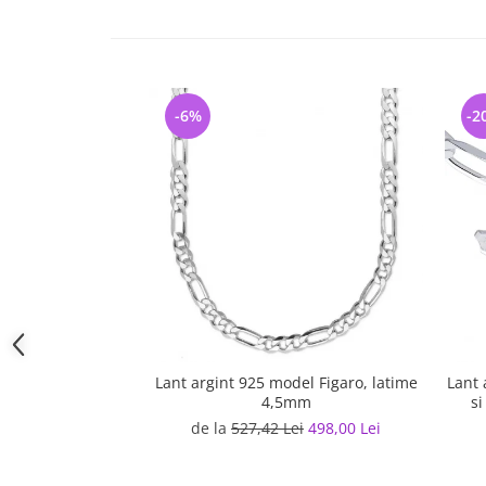
-6%
-2
Lant argint 925 model Figaro, latime
Lant 
4,5mm
si
de la
527,42 Lei
498,00 Lei