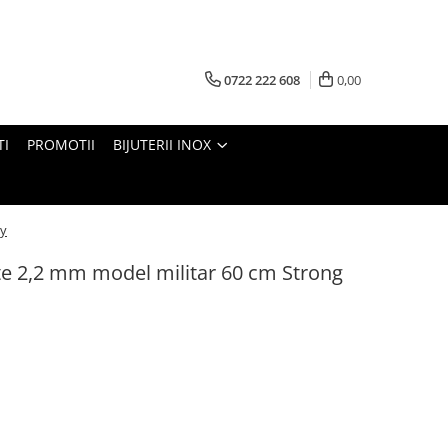
0722 222 608
0,00
TI
PROMOTII
BIJUTERII INOX
my
ute 2,2 mm model militar 60 cm Strong