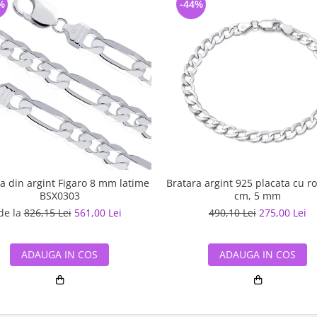
%
-44%
a din argint Figaro 8 mm latime
Bratara argint 925 placata cu ro
BSX0303
cm, 5 mm
de la
826,15 Lei
561,00 Lei
490,10 Lei
275,00 Lei
ADAUGA IN COS
ADAUGA IN COS