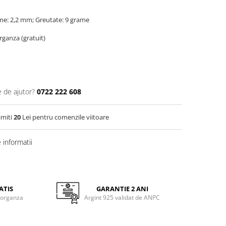
me: 2,2 mm; Greutate: 9 grame
organza (gratuit)
e de ajutor?
0722 222 608
imiti
20
Lei pentru comenzile viitoare
informatii
ATIS
GARANTIE 2 ANI
 organza
Argint 925 validat de ANPC