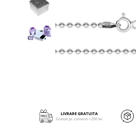
Bijuterii argint cu pietre
Pandantive mireasa
semipretioase
Bijuterii de Lux
Bijuterii argint placat cu aur
Bijuterii gotice si rock
Bijuterii argint cu diverse
Bijuterii Handmade
materiale
Bijuterii fantezie
Bijuterii argint cu murano
Casete si cutii de bijuterii
Bijuterii tungsten
Accesorii Piele
Cadouri
Solutii si lavete de curatare
bijuterii argint
LIVRARE GRATUITA
Gratuit pt. comenzi >200 lei