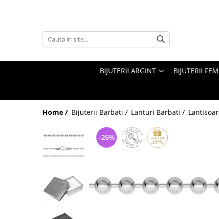
Bijuterii argint
Bijuterii Femei
Bijuterii Barbati
Bijuterii inox
Alte Bijuterii & Accesorii
Cercei argint
Inele Dama
Bratari Barbati
Bratari Inox
Bijuterii cu perle
Lantisoare argint
Cercei Dama
Inele Barbati
Coliere Inox
Bijuterii cu pietre semipretioase
BIJUTERII ARGINT
BIJUTERII FEM
Pandantive argint
Bratari Dama
Coliere Barbati
Inele Inox
Bijuterii placate cu aur
Inele argint
Lanturi Dama
Cercei Barbati
Lanturi Inox
Bijuterii copii
Home /
Bijuterii Barbati /
Lanturi Barbati /
Lantisoar
Bratari argint
Pandantive Femei
Lanturi Barbati
Pandantive Inox
Bijuterii piele
Coliere argint
Coliere Dama
Butoni Barbati
Cercei Inox
Bijuterii Mireasa
-26%
Seturi argint
Seturi Dama
Talismane
Butoni Inox
Inele de logodna
Verighete
Talismane argint
Butoni Dama
Portchei Barbati
Cercei mireasa
Bijuterii argint cu perle
Brose Dama
Pandantive Barbati
Coliere mireasa
Bijuterii argint cu zirconii
Talismane
Bratari mireasa
Bijuterii argint simplu
Martisoare argint
Seturi mireasa