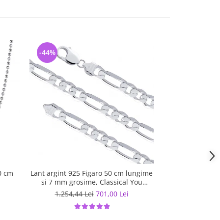
-44%
-5%
0 cm
Lant argint 925 Figaro 50 cm lungime
Lant argint 925 
si 7 mm grosime, Classical You
LSX0201
1.254,44 Lei
701,00 Lei
567,07 L