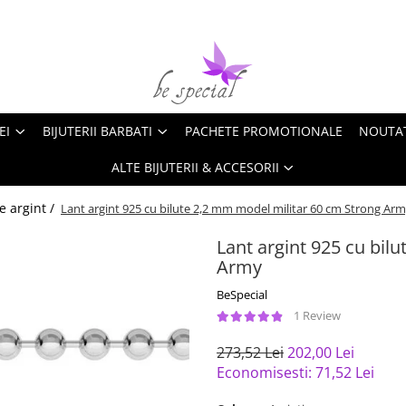
EI
BIJUTERII BARBATI
PACHETE PROMOTIONALE
NOUTA
ALTE BIJUTERII & ACCESORII
e argint /
Lant argint 925 cu bilute 2,2 mm model militar 60 cm Strong Ar
Lant argint 925 cu bil
Army
BeSpecial
1 Review
273,52 Lei
202,00 Lei
Economisesti:
71,52
Lei