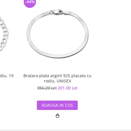
-44%
-20%
diu, 19
Bratara plata argint 925 placata cu
Brata
rodiu, UNISEX
356,20 Lei
201,00 Lei
469,26
ADAUGA IN COS
ADA