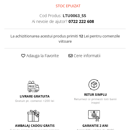
STOC EPUIZAT
Cod Produs:
LTU0063_55
Ai nevoie de ajutor?
0722 222 608
La achizitionarea acestui produs primiti
12
Lei pentru comenzile
viitoare
Adauga la Favorite
Cere informatii
RETUR SIMPLU
LIVRARE GRATUITA
Returnezi si primesti toti banii
Gratuit pt. comenzi >200 lei
inapoi
AMBALAJ CADOU GRATIS
GARANTIE 2 ANI