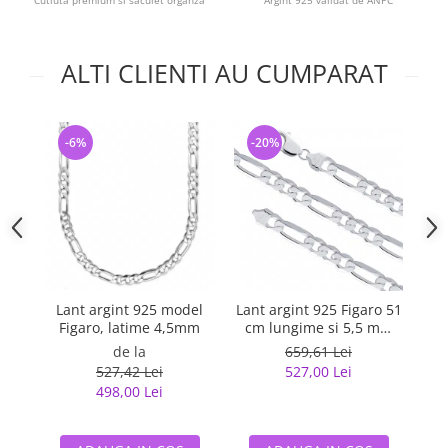
Cutiuta premium si saculet organza
Argint 925 validat de ANPC
ALTI CLIENTI AU CUMPARAT
-6%
-20%
-
Lant argint 925 model
Lant argint 925 Figaro 51
La
Figaro, latime 4,5mm
cm lungime si 5,5 mm
latime, Classical You
de la
659,61 Lei
LSX0202
527,42 Lei
527,00 Lei
498,00 Lei