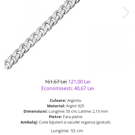
Bijuterii argint cu pietre
Pandantive mireasa
semipretioase
Bijuterii de Lux
Bijuterii argint placat cu aur
Bijuterii gotice si rock
Bijuterii argint cu diverse
Bijuterii Handmade
materiale
Bijuterii fantezie
Bijuterii argint cu murano
Casete si cutii de bijuterii
Bijuterii tungsten
Accesorii Piele
Cadouri
161,67 Lei
121,00 Lei
Solutii si lavete de curatare
Economisesti:
40,67
Lei
bijuterii argint
Culoare:
Argintiu
Material:
Argint 925
Dimensiuni:
Lungime: 55 cm; Latime: 2,15 mm
Pietre:
Fara pietre
Ambalaj:
Cutie bijuterii si saculet organza (gratuit)
Lungime
:
55 cm