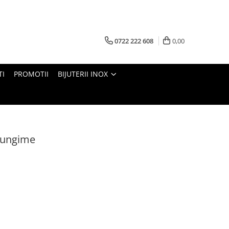
0722 222 608
0,00
TI
PROMOTII
BIJUTERII INOX
 lungime