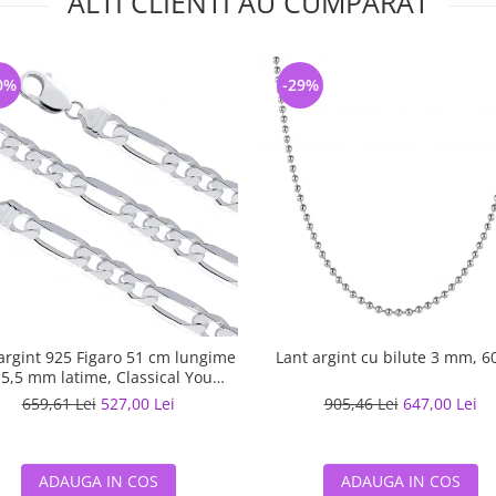
ALTI CLIENTI AU CUMPARAT
0%
-29%
argint 925 Figaro 51 cm lungime
Lant argint cu bilute 3 mm, 6
 5,5 mm latime, Classical You
LSX0202
659,61 Lei
527,00 Lei
905,46 Lei
647,00 Lei
ADAUGA IN COS
ADAUGA IN COS