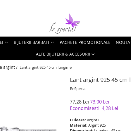
EI
BIJUTERII BARBATI
PACHETE PROMOTIONALE
NOUTA
ALTE BIJUTERII & ACCESORII
e argint /
Lant argint 925 45 cm lungime
Lant argint 925 45 cm
BeSpecial
77,28 Lei
73,00 Lei
Economisesti:
4,28
Lei
Culoare:
Argintiu
Material:
Argint 925
Dimensiuni:
Lungime: 45 cm