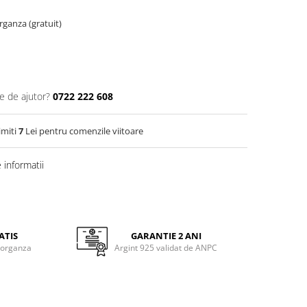
organza (gratuit)
e de ajutor?
0722 222 608
imiti
7
Lei pentru comenzile viitoare
informatii
ATIS
GARANTIE 2 ANI
 organza
Argint 925 validat de ANPC