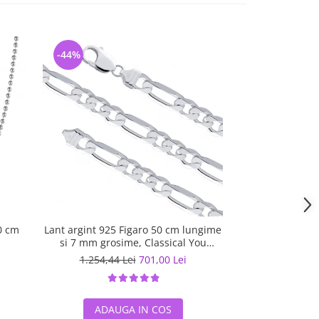
-44%
-5%
0 cm
Lant argint 925 Figaro 50 cm lungime
Lant argint 925 
si 7 mm grosime, Classical You
LSX0201
1.254,44 Lei
701,00 Lei
567,07 L
ADAUGA IN COS
ADAUG