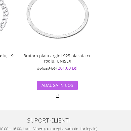
diu, 19
Bratara plata argint 925 placata cu
Brata
rodiu, UNISEX
356,20 Lei
201,00 Lei
469,26
ADAUGA IN COS
ADA
SUPORT CLIENTI
10.00 – 16.00, Luni - Vineri (cu exceptia sarbatorilor legale).