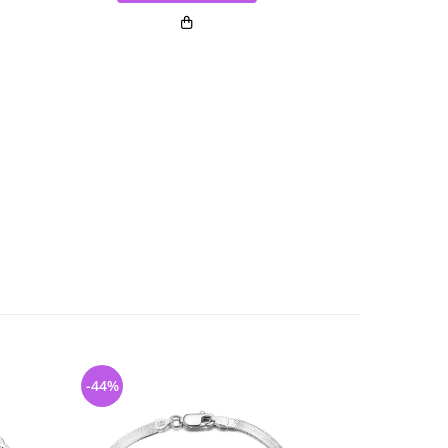
-44%
-20%