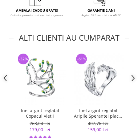
AMBALAJ CADOU GRATIS
GARANTIE 2 ANI
Cutiuta premium si saculet organza
Argint 925 validat de ANPC
ALTI CLIENTI AU CUMPARAT
-32%
-61%
-
Inel argint reglabil
Inel argint reglabil
Ine
Copacul Vietii
Aripile Sperantei placat
cu rodiu
263,04 Lei
407,76 Lei
179,00 Lei
159,00 Lei