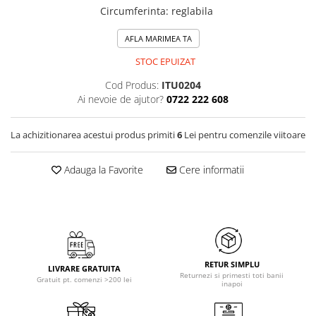
Circumferinta
:
reglabila
AFLA MARIMEA TA
STOC EPUIZAT
Cod Produs:
ITU0204
Ai nevoie de ajutor?
0722 222 608
La achizitionarea acestui produs primiti
6
Lei pentru comenzile viitoare
Adauga la Favorite
Cere informatii
RETUR SIMPLU
LIVRARE GRATUITA
Returnezi si primesti toti banii
Gratuit pt. comenzi >200 lei
inapoi