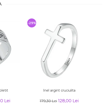
A
-29%
-
letit
Inel argint cruciulita
0 Lei
128,00 Lei
179,30 Lei