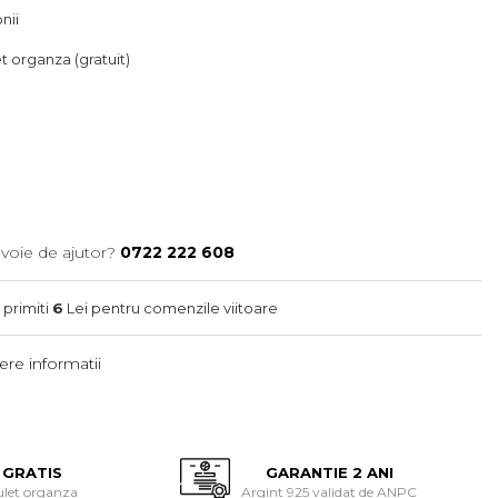
onii
let organza (gratuit)
evoie de ajutor?
0722 222 608
 primiti
6
Lei pentru comenzile viitoare
re informatii
 GRATIS
GARANTIE 2 ANI
ulet organza
Argint 925 validat de ANPC