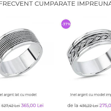
FRECVENT CUMPARATE IMPREUN
-37%
el argint lat cu model
Inel argint cu model imp
a
365,00 Lei
de la
275,0
527,42 Lei
436,22 Lei