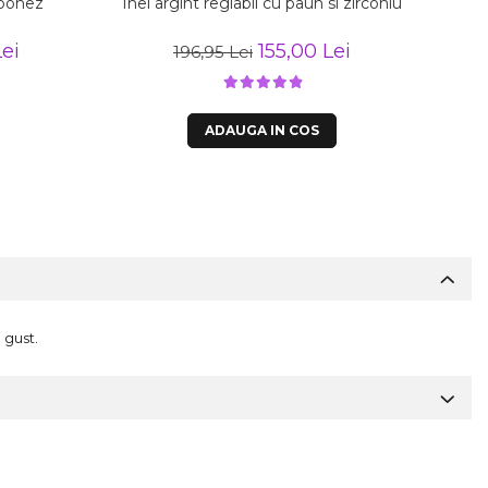
japonez
Inel argint reglabil cu paun si zirconiu
Inel
ei
155,00 Lei
196,95 Lei
ADAUGA IN COS
 gust.