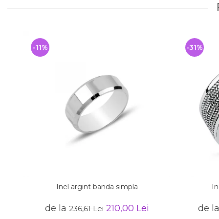
-11%
-31%
Inel argint banda simpla
In
de la
210,00 Lei
de l
236,61 Lei