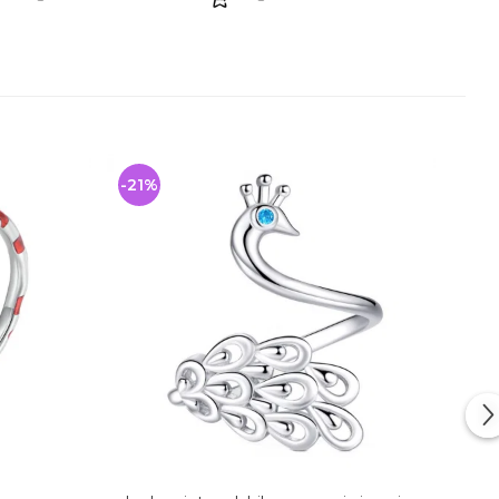
-21%
-33