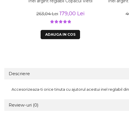
Inel argint reglabil Copacul Vietii
Inel argint
179,00 Lei
263,04 Lei
4
ADAUGA IN COS
Descriere
Accesorizeaza-ti orice tinuta cu ajutorul acestui inel reglabil din
Review-uri
(0)