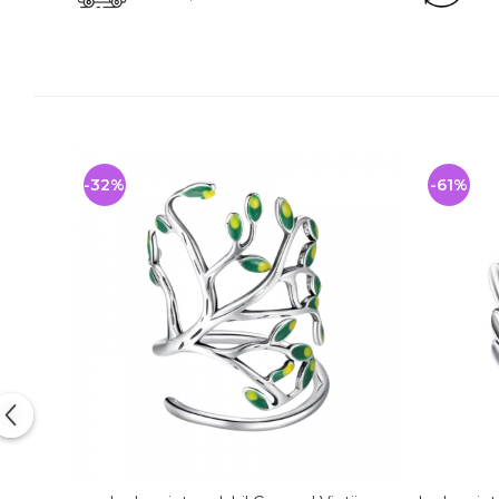
-32%
-61%