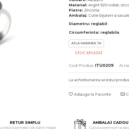
Material:
Argint 925 rodiat, zirc
Pietre:
Zirconia
Ambalaj:
Cutie bijuterii si sacu
:
Diametru
reglabil
:
Circumferinta
reglabila
AFLA MARIMEA TA
STOC EPUIZAT
Cod Produs:
ITU0209
Ai n
La achizitionarea acestui produs
Adauga la Favorite
Ce
RETUR SIMPLU
AMBALAJ CADOU
urnezi si primesti toti banii inapoi
Cutiuta premium si sac