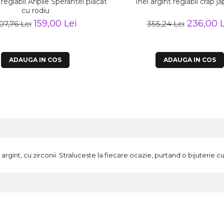
 reglabil Aripile Sperantei placat
Inel argint reglabil crap 
cu rodiu
159,00 Lei
236,00 L
07,76 Lei
355,24 Lei
ADAUGA IN COS
ADAUGA IN COS
 argint, cu zirconii. Straluceste la fiecare ocazie, purtand o bijuterie cu