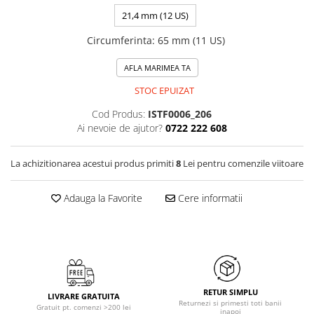
21,4 mm (12 US)
Circumferinta
:
65 mm (11 US)
AFLA MARIMEA TA
STOC EPUIZAT
Cod Produs:
ISTF0006_206
Ai nevoie de ajutor?
0722 222 608
La achizitionarea acestui produs primiti
8
Lei pentru comenzile viitoare
Adauga la Favorite
Cere informatii
RETUR SIMPLU
LIVRARE GRATUITA
Returnezi si primesti toti banii
Gratuit pt. comenzi >200 lei
inapoi