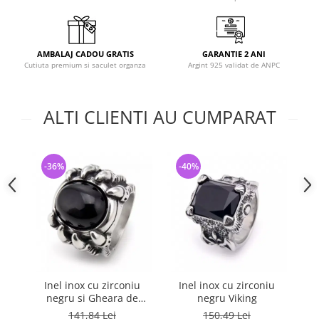
AMBALAJ CADOU GRATIS
GARANTIE 2 ANI
Cutiuta premium si saculet organza
Argint 925 validat de ANPC
ALTI CLIENTI AU CUMPARAT
-36%
-40%
-
Inel inox cu zirconiu
Inel inox cu zirconiu
I
negru si Gheara de
negru Viking
Dragon
141,84 Lei
150,49 Lei