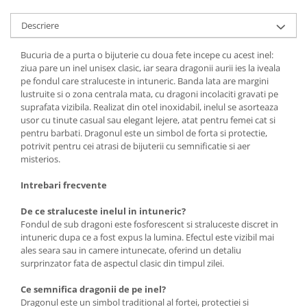
Descriere
Bucuria de a purta o bijuterie cu doua fete incepe cu acest inel:
ziua pare un inel unisex clasic, iar seara dragonii aurii ies la iveala
pe fondul care straluceste in intuneric. Banda lata are margini
lustruite si o zona centrala mata, cu dragoni incolaciti gravati pe
suprafata vizibila. Realizat din otel inoxidabil, inelul se asorteaza
usor cu tinute casual sau elegant lejere, atat pentru femei cat si
pentru barbati. Dragonul este un simbol de forta si protectie,
potrivit pentru cei atrasi de bijuterii cu semnificatie si aer
misterios.
Intrebari frecvente
De ce straluceste inelul in intuneric?
Fondul de sub dragoni este fosforescent si straluceste discret in
intuneric dupa ce a fost expus la lumina. Efectul este vizibil mai
ales seara sau in camere intunecate, oferind un detaliu
surprinzator fata de aspectul clasic din timpul zilei.
Ce semnifica dragonii de pe inel?
Dragonul este un simbol traditional al fortei, protectiei si