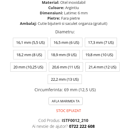
Material:
Otel inoxidabil
Culoare:
Argintiu
Dimensiuni:
Latime: 6 mm
Pietre:
Fara pietre
Ambalaj:
Cutie bijuterii si saculet organza (gratuit)
Diametru
:
16,1 mm (5,5 US)
16,5 mm (6 US)
17,3 mm (7 US)
18,2 mm (8 US)
18,9 mm (9 US)
19,8 mm (10 US)
20 mm (10,25 US)
20,6 mm (11 US)
21,4 mm (12 US)
22,2 mm (13 US)
Circumferinta
:
69 mm (12,5 US)
AFLA MARIMEA TA
STOC EPUIZAT
Cod Produs:
ISTF0012_210
Ai nevoie de ajutor?
0722 222 608