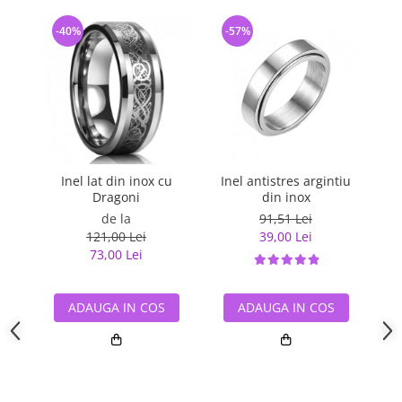
-40%
-57%
-
Inel lat din inox cu
Inel antistres argintiu
Ine
Dragoni
din inox
de la
91,51 Lei
121,00 Lei
39,00 Lei
73,00 Lei
ADAUGA IN COS
ADAUGA IN COS