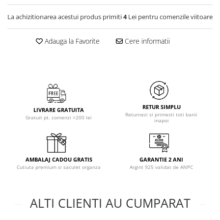
La achizitionarea acestui produs primiti
4
Lei pentru comenzile viitoare
Adauga la Favorite
Cere informatii
RETUR SIMPLU
LIVRARE GRATUITA
Returnezi si primesti toti banii
Gratuit pt. comenzi >200 lei
inapoi
AMBALAJ CADOU GRATIS
GARANTIE 2 ANI
Cutiuta premium si saculet organza
Argint 925 validat de ANPC
ALTI CLIENTI AU CUMPARAT