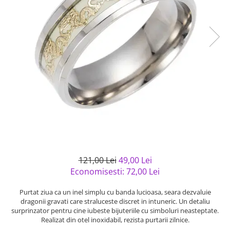
Bijuterii argint cu pietre
Pandantive mireasa
semipretioase
Bijuterii de Lux
Bijuterii argint placat cu aur
Bijuterii gotice si rock
Bijuterii argint cu diverse
Bijuterii Handmade
materiale
Bijuterii fantezie
Bijuterii argint cu murano
Casete si cutii de bijuterii
Bijuterii tungsten
Accesorii Piele
Cadouri
Solutii si lavete de curatare
bijuterii argint
121,00 Lei
49,00 Lei
Economisesti:
72,00
Lei
Purtat ziua ca un inel simplu cu banda lucioasa, seara dezvaluie
dragonii gravati care straluceste discret in intuneric. Un detaliu
surprinzator pentru cine iubeste bijuteriile cu simboluri neasteptate.
Realizat din otel inoxidabil, rezista purtarii zilnice.