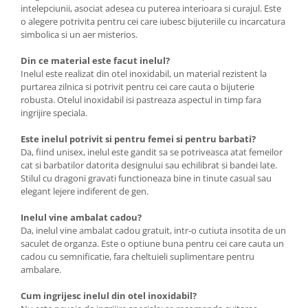
intelepciunii, asociat adesea cu puterea interioara si curajul. Este
o alegere potrivita pentru cei care iubesc bijuteriile cu incarcatura
simbolica si un aer misterios.
Din ce material este facut inelul?
Inelul este realizat din otel inoxidabil, un material rezistent la
purtarea zilnica si potrivit pentru cei care cauta o bijuterie
robusta. Otelul inoxidabil isi pastreaza aspectul in timp fara
ingrijire speciala.
Este inelul potrivit si pentru femei si pentru barbati?
Da, fiind unisex, inelul este gandit sa se potriveasca atat femeilor
cat si barbatilor datorita designului sau echilibrat si bandei late.
Stilul cu dragoni gravati functioneaza bine in tinute casual sau
elegant lejere indiferent de gen.
Inelul vine ambalat cadou?
Da, inelul vine ambalat cadou gratuit, intr-o cutiuta insotita de un
saculet de organza. Este o optiune buna pentru cei care cauta un
cadou cu semnificatie, fara cheltuieli suplimentare pentru
ambalare.
Cum ingrijesc inelul din otel inoxidabil?