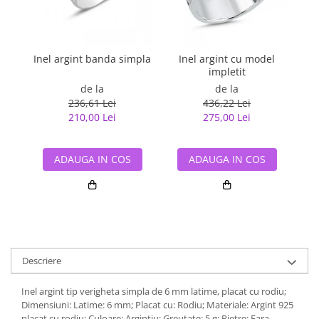
Inel argint banda simpla
Inel argint cu model
In
impletit
de la
de la
236,61 Lei
436,22 Lei
210,00 Lei
275,00 Lei
ADAUGA IN COS
ADAUGA IN COS
Descriere
Inel argint tip verigheta simpla de 6 mm latime, placat cu rodiu;
Dimensiuni: Latime: 6 mm; Placat cu: Rodiu; Materiale: Argint 925
placat cu rodiu; Culoare: Argintiu; Greutate: 5 g; Pietre: Fara