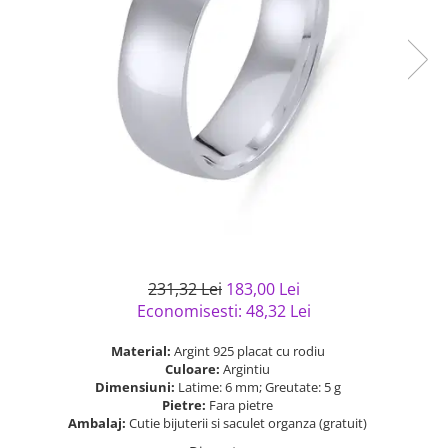
Bijuterii argint cu pietre
Pandantive mireasa
semipretioase
Bijuterii de Lux
Bijuterii argint placat cu aur
Bijuterii gotice si rock
Bijuterii argint cu diverse
Bijuterii Handmade
materiale
Bijuterii fantezie
Bijuterii argint cu murano
Casete si cutii de bijuterii
Bijuterii tungsten
Accesorii Piele
Cadouri
Solutii si lavete de curatare
231,32 Lei
183,00 Lei
bijuterii argint
Economisesti:
48,32
Lei
Material:
Argint 925 placat cu rodiu
Culoare:
Argintiu
Dimensiuni:
Latime: 6 mm; Greutate: 5 g
Pietre:
Fara pietre
Ambalaj:
Cutie bijuterii si saculet organza (gratuit)