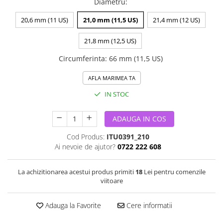
Diametru
:
20,6 mm (11 US)
21,0 mm (11,5 US)
21,4 mm (12 US)
21,8 mm (12,5 US)
Circumferinta
:
66 mm (11,5 US)
AFLA MARIMEA TA
IN STOC
ADAUGA IN COS
Cod Produs:
ITU0391_210
Ai nevoie de ajutor?
0722 222 608
La achizitionarea acestui produs primiti
18
Lei pentru comenzile
viitoare
Adauga la Favorite
Cere informatii