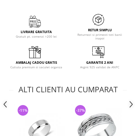
RETUR SIMPLU
LIVRARE GRATUITA
Returnezi si primesti toti banii
Gratuit pt. comenzi >200 lei
inapoi
AMBALAJ CADOU GRATIS
GARANTIE 2 ANI
Cutiuta premium si saculet organza
Argint 925 validat de ANPC
ALTI CLIENTI AU CUMPARAT
-11%
-37%
-