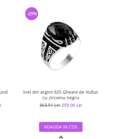
-29%
-20%
tund
Inel din argint 925 Gheare de Vultur
Inel arg
cu zirconiu negru
i
363,51 Lei
259,00 Lei
383,33
ADAUGA IN COS
ADA