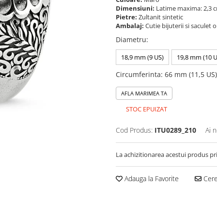
Dimensiuni:
Latime maxima: 2,3 
Pietre:
Zultanit sintetic
Ambalaj:
Cutie bijuterii si saculet 
Diametru
:
18,9 mm (9 US)
19,8 mm (10 U
Circumferinta
:
66 mm (11,5 US)
AFLA MARIMEA TA
STOC EPUIZAT
Cod Produs:
ITU0289_210
Ai 
La achizitionarea acestui produs pr
Adauga la Favorite
Cere 