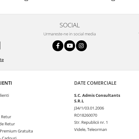
SOCIAL
Urmareste-ne in social media
ate
LIENTI
DATE COMERCIALE
lienti
S.C. Admis Consultants
S.R.L
J34/1/03.01.2006
RO18260070
e Retur
Str. Republicii nr. 1
de Retur
Videle, Teleorman
Premium Gratuita
& Cadouri