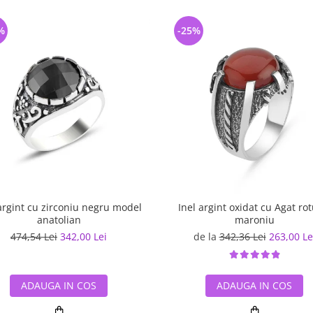
%
-25%
argint cu zirconiu negru model
Inel argint oxidat cu Agat ro
anatolian
maroniu
474,54 Lei
342,00 Lei
de la
342,36 Lei
263,00 Le
ADAUGA IN COS
ADAUGA IN COS