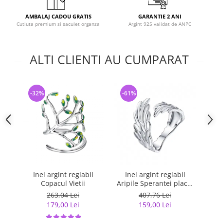
AMBALAJ CADOU GRATIS
GARANTIE 2 ANI
Cutiuta premium si saculet organza
Argint 925 validat de ANPC
ALTI CLIENTI AU CUMPARAT
-32%
-61%
-
Inel argint reglabil
Inel argint reglabil
Ine
Copacul Vietii
Aripile Sperantei placat
cu rodiu
263,04 Lei
407,76 Lei
179,00 Lei
159,00 Lei