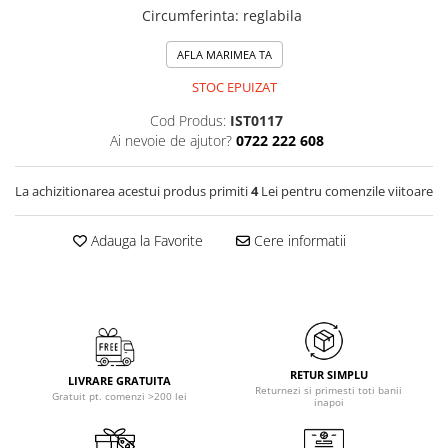
Circumferinta
:
reglabila
AFLA MARIMEA TA
STOC EPUIZAT
Cod Produs:
IST0117
Ai nevoie de ajutor?
0722 222 608
La achizitionarea acestui produs primiti
4
Lei pentru comenzile viitoare
Adauga la Favorite
Cere informatii
RETUR SIMPLU
LIVRARE GRATUITA
Returnezi si primesti toti banii
Gratuit pt. comenzi >200 lei
inapoi