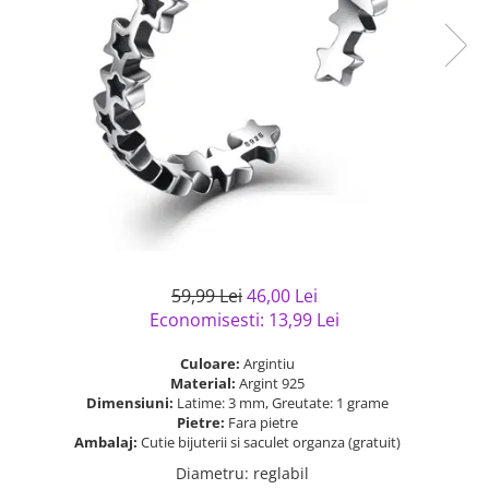
Bijuterii argint cu pietre
Pandantive mireasa
semipretioase
Bijuterii de Lux
Bijuterii argint placat cu aur
Bijuterii gotice si rock
Bijuterii argint cu diverse
Bijuterii Handmade
materiale
Bijuterii fantezie
Bijuterii argint cu murano
Casete si cutii de bijuterii
Bijuterii tungsten
Accesorii Piele
Cadouri
59,99 Lei
46,00 Lei
Solutii si lavete de curatare
Economisesti:
13,99
Lei
bijuterii argint
Culoare:
Argintiu
Material:
Argint 925
Dimensiuni:
Latime: 3 mm, Greutate: 1 grame
Pietre:
Fara pietre
Ambalaj:
Cutie bijuterii si saculet organza (gratuit)
Diametru
:
reglabil