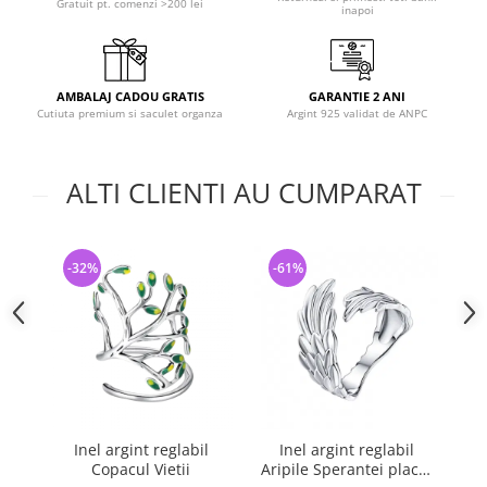
Gratuit pt. comenzi >200 lei
inapoi
AMBALAJ CADOU GRATIS
GARANTIE 2 ANI
Cutiuta premium si saculet organza
Argint 925 validat de ANPC
ALTI CLIENTI AU CUMPARAT
-32%
-61%
-
Inel argint reglabil
Inel argint reglabil
Ine
Copacul Vietii
Aripile Sperantei placat