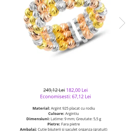
Bijuterii argint cu pietre
Pandantive mireasa
semipretioase
Bijuterii de Lux
Bijuterii argint placat cu aur
Bijuterii gotice si rock
Bijuterii argint cu diverse
Bijuterii Handmade
materiale
Bijuterii fantezie
Bijuterii argint cu murano
Casete si cutii de bijuterii
Bijuterii tungsten
Accesorii Piele
Cadouri
Solutii si lavete de curatare
bijuterii argint
249,12 Lei
182,00 Lei
Economisesti:
67,12
Lei
Material:
Argint 925 placat cu rodiu
Culoare:
Argintiu
Dimensiuni:
Latime: 9 mm; Greutate: 5,5 g
Pietre:
Fara pietre
Ambalaj:
Cutie bijuterii si saculet organza (gratuit)