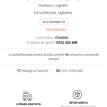
Diametru
:
reglabil
Circumferinta
:
reglabila
AFLA MARIMEA TA
STOC EPUIZAT
Cod Produs:
ITU0394
Ai nevoie de ajutor?
0722 222 608
La achizitionarea acestui produs primiti
18
Lei pentru comenzile
viitoare
Adauga la Favorite
Cere informatii
RETUR SIMPLU
LIVRARE GRATUITA
Returnezi si primesti toti banii