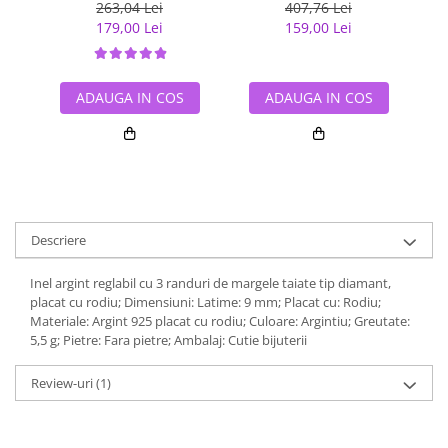
cu rodiu
263,04 Lei
407,76 Lei
179,00 Lei
159,00 Lei
ADAUGA IN COS
ADAUGA IN COS
Descriere
Inel argint reglabil cu 3 randuri de margele taiate tip diamant,
placat cu rodiu; Dimensiuni: Latime: 9 mm; Placat cu: Rodiu;
Materiale: Argint 925 placat cu rodiu; Culoare: Argintiu; Greutate:
5,5 g; Pietre: Fara pietre; Ambalaj: Cutie bijuterii
Review-uri
(1)