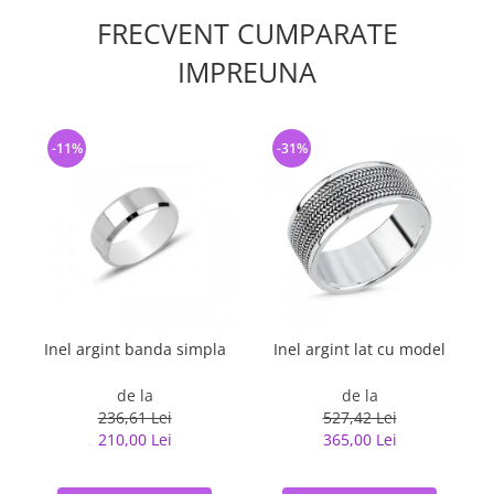
FRECVENT CUMPARATE
IMPREUNA
-11%
-31%
Inel argint banda simpla
Inel argint lat cu model
de la
de la
236,61 Lei
527,42 Lei
210,00 Lei
365,00 Lei