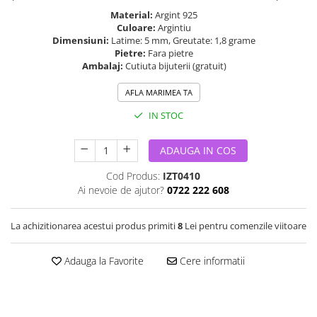
Material:
Argint 925
Culoare:
Argintiu
Dimensiuni:
Latime: 5 mm, Greutate: 1,8 grame
Pietre:
Fara pietre
Ambalaj:
Cutiuta bijuterii (gratuit)
AFLA MARIMEA TA
IN STOC
ADAUGA IN COS
Cod Produs:
IZT0410
Ai nevoie de ajutor?
0722 222 608
La achizitionarea acestui produs primiti
8
Lei pentru comenzile viitoare
Adauga la Favorite
Cere informatii