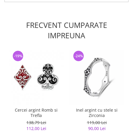
FRECVENT CUMPARATE
IMPREUNA
-19%
-24%
Cercei argint Romb si
Inel argint cu stele si
Trefla
Zirconia
138,79 Lei
119,00 Lei
112,00 Lei
90,00 Lei