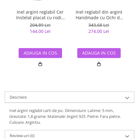
Inel argint reglabil Cer
Inel reglabil din argint
Instelat placat cu rodiu
Handmade cu Ochi de
m
si aur
Tigru
204,89 Lei
343,68 Lei
144,00 Lei
274,00 Lei
ADAUGA IN COS
ADAUGA IN COS
Descriere
Inel argint reglabil carti de joc. Dimensiuni: Latime: 5 mm,
Greutate: 1,8 grame. Materiale: Argint 925. Pietre: Fara pietre.
Culoare: Argintiu.
Review-uri
(0)