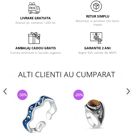
RETUR SIMPLU
LIVRARE GRATUITA
Returnezi si primesti toti banii
Gratuit pt. comenzi >200 lei
inapoi
AMBALAJ CADOU GRATIS
GARANTIE 2 ANI
Cutiuta premium si saculet organza
Argint 925 validat de ANPC
ALTI CLIENTI AU CUMPARAT
-30%
-20%
-