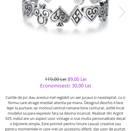
Bijuterii argint cu pietre
Pandantive mireasa
semipretioase
Bijuterii de Lux
Bijuterii argint placat cu aur
Bijuterii gotice si rock
Bijuterii argint cu diverse
Bijuterii Handmade
materiale
Bijuterii fantezie
Bijuterii argint cu murano
Casete si cutii de bijuterii
Bijuterii tungsten
Accesorii Piele
Cadouri
119,00 Lei
89,00 Lei
Solutii si lavete de curatare
Economisesti:
30,00
Lei
bijuterii argint
Cartile de joc dau acestui inel reglabil un aer jucaus si neasteptat, cu o
forma care atrage imediat atentia pe mana. Designul deschis il face
lejer la purtare, iar motivul central ramane bine conturat, astfel incat
modelul sa para expresiv fara sa devina incarcat. Realizat din Argint
925, inelul are un aspect usor vintage si mai multa personalitate decat
o bijuterie simpla. Este potrivit pentru tinute casual, creative sau
pentru momentele in care vrei un accesoriu diferit, dar usor de purtat.