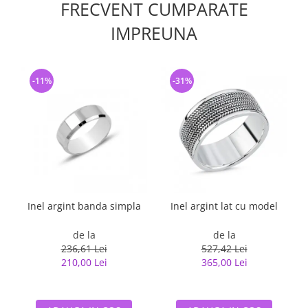
FRECVENT CUMPARATE
IMPREUNA
-11%
-31%
Inel argint banda simpla
Inel argint lat cu model
de la
de la
236,61 Lei
527,42 Lei
210,00 Lei
365,00 Lei