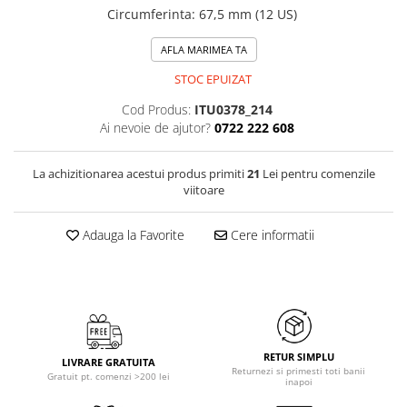
Circumferinta
:
67,5 mm (12 US)
AFLA MARIMEA TA
STOC EPUIZAT
Cod Produs:
ITU0378_214
Ai nevoie de ajutor?
0722 222 608
La achizitionarea acestui produs primiti
21
Lei pentru comenzile
viitoare
Adauga la Favorite
Cere informatii
RETUR SIMPLU
LIVRARE GRATUITA
Returnezi si primesti toti banii
Gratuit pt. comenzi >200 lei
inapoi