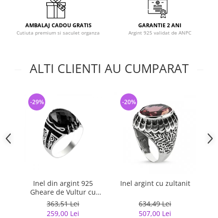
AMBALAJ CADOU GRATIS
GARANTIE 2 ANI
Cutiuta premium si saculet organza
Argint 925 validat de ANPC
ALTI CLIENTI AU CUMPARAT
-29%
-20%
-
Inel din argint 925
Inel argint cu zultanit
In
Gheare de Vultur cu
ne
zirconiu negru
363,51 Lei
634,49 Lei
259,00 Lei
507,00 Lei