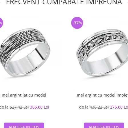
FRECVENT CUMPARATE IMPREUNA
%
-37%
Inel argint lat cu model
Inel argint cu model implet
de la
527,42 Lei
365,00 Lei
de la
436,22 Lei
275,00 Le
ADAUGA IN COS
ADAUGA IN COS