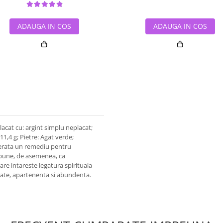
ADAUGA IN COS
ADAUGA IN COS
Placat cu: argint simplu neplacat;
11,4 g; Pietre: Agat verde;
iderata un remediu pentru
 spune, de asemenea, ca
care intareste legatura spirituala
tate, apartenenta si abundenta.