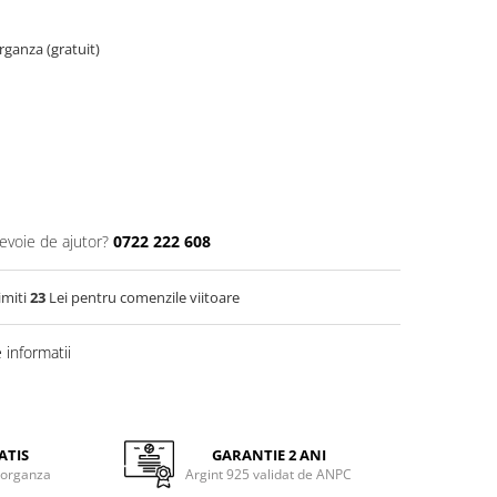
organza (gratuit)
nevoie de ajutor?
0722 222 608
imiti
23
Lei pentru comenzile viitoare
informatii
ATIS
GARANTIE 2 ANI
 organza
Argint 925 validat de ANPC