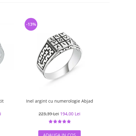
-13%
-8%
it
Inel argint cu numerologie Abjad
Inel ar
i
223,39 Lei
194,00 Lei
144,08
ADAUGA IN COS
ADA