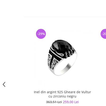
-29%
-2
Inel din argint 925 Gheare de Vultur
cu zirconiu negru
363,51 Lei
259,00 Lei