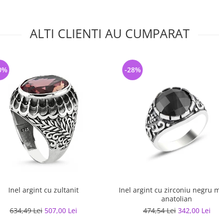
ALTI CLIENTI AU CUMPARAT
0%
-28%
Inel argint cu zultanit
Inel argint cu zirconiu negru 
anatolian
634,49 Lei
507,00 Lei
474,54 Lei
342,00 Lei