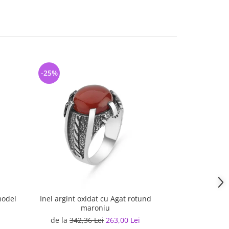
-25%
-20%
model
Inel argint oxidat cu Agat rotund
Inel argint
maroniu
de la
342,36 Lei
263,00 Lei
383,33 L