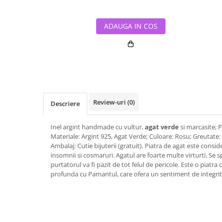
ADAUGA IN COS
Review-uri
(0)
Descriere
Inel argint handmade cu vultur,
agat verde
si marcasite; 
Materiale: Argint 925, Agat Verde; Culoare: Rosu; Greutate: 
Ambalaj: Cutie bijuterii (gratuit). Piatra de agat este cons
insomnii si cosmaruri. Agatul are foarte multe virturti. Se
purtatorul va fi pazit de tot felul de pericole. Este o piatra 
profunda cu Pamantul, care ofera un sentiment de integri