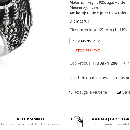
Material:
Argint 925, agat verde
Pietre:
Agat verde
Ambalaj:
Cutie bijuterii si saculet 
Diametru
:
Circumferinta
:
65 mm (11 US)
AFLA MARIMEA TA
STOC EPUIZAT
Cod Produs:
ITU0374_206
Ai 
La achizitionarea acestui produs pr
Adauga la Favorite
Cere 
RETUR SIMPLU
AMBALAJ CADOU GR
Returnezi si primesti toti banii inapoi
Cutiuta premium si saculet