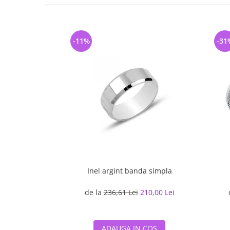
-11%
-31
Inel argint banda simpla
de la
236,61 Lei
210,00 Lei
ADAUGA IN COS