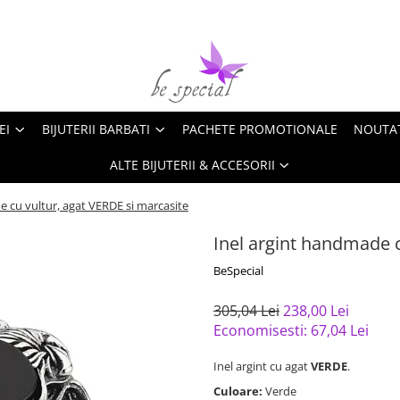
EI
BIJUTERII BARBATI
PACHETE PROMOTIONALE
NOUTA
ALTE BIJUTERII & ACCESORII
e cu vultur, agat VERDE si marcasite
Inel argint handmade c
BeSpecial
305,04 Lei
238,00 Lei
Economisesti:
67,04
Lei
Inel argint cu agat
VERDE
.
Culoare:
Verde