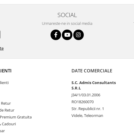
SOCIAL
Urmareste-ne in social media
ate
LIENTI
DATE COMERCIALE
lienti
S.C. Admis Consultants
S.R.L
J34/1/03.01.2006
RO18260070
e Retur
Str. Republicii nr. 1
de Retur
Videle, Teleorman
Premium Gratuita
& Cadouri
par