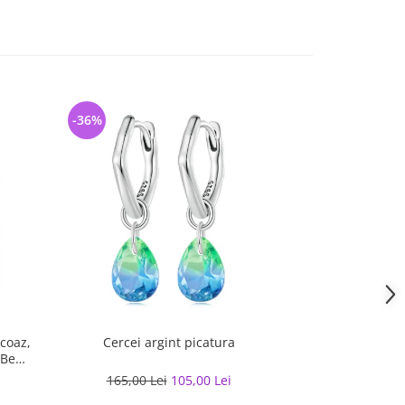
-36%
-35%
rcoaz,
Cercei argint picatura
Cerc
 Be
165,00 Lei
105,00 Lei
157,30 L