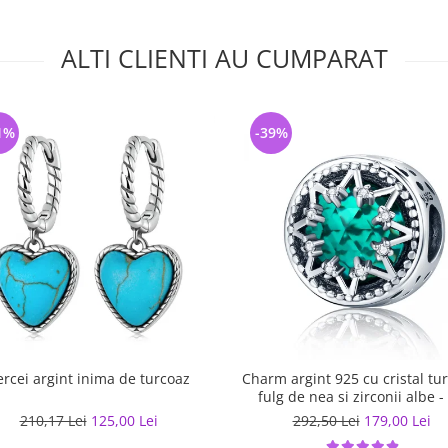
ALTI CLIENTI AU CUMPARAT
1%
-39%
ercei argint inima de turcoaz
Charm argint 925 cu cristal tu
fulg de nea si zirconii albe -
Nature PST0110
210,17 Lei
125,00 Lei
292,50 Lei
179,00 Lei