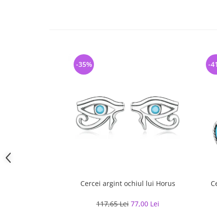
-35%
-4
Cercei argint ochiul lui Horus
C
117,65 Lei
77,00 Lei