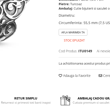
Pietre:
Turcoaz
Ambalaj:
Cutie bijuterii si saculet 
Diametru
:
Circumferinta
:
55,5 mm (7,5 US
AFLA MARIMEA TA
STOC EPUIZAT
Cod Produs:
ITU0149
Ai nevoi
La achizitionarea acestui produs pr
Adauga la Favorite
Cere 
RETUR SIMPLU
AMBALAJ CADOU GR
Returnezi si primesti toti banii inapoi
Cutiuta premium si saculet