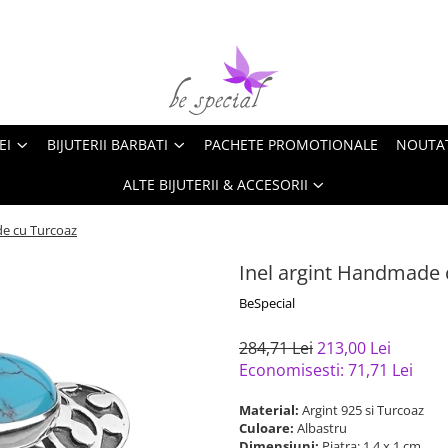
EI
BIJUTERII BARBATI
PACHETE PROMOTIONALE
NOUTA
ALTE BIJUTERII & ACCESORII
de cu Turcoaz
Inel argint Handmade 
BeSpecial
284,71 Lei
213,00 Lei
Economisesti:
71,71
Lei
Material:
Argint 925 si Turcoaz
Culoare:
Albastru
Dimensiuni:
Piatra: 1,4 x 1 cm