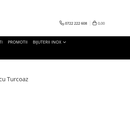
0722 222 608
0,00
TI
PROMOTII
BIJUTERII INOX
cu Turcoaz