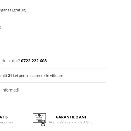
organza (gratuit)
)
e de ajutor?
0722 222 608
imiti
21
Lei pentru comenzile viitoare
informatii
ATIS
GARANTIE 2 ANI
 organza
Argint 925 validat de ANPC