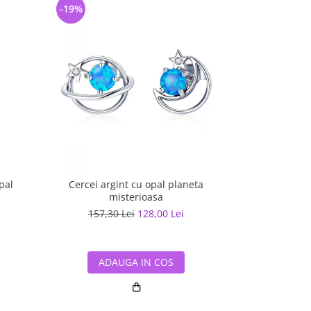
-19%
-17%
pal
Cercei argint cu opal planeta
Set argint cu
misterioasa
157,30 Lei
128,00 Lei
500,98
ADAUGA IN COS
ADA