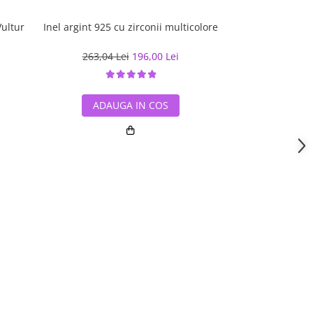
Vultur
Inel argint 925 cu zirconii multicolore
Inel argi
263,04 Lei
196,00 Lei
634,49 L
ADAUGA IN COS
ADAUG