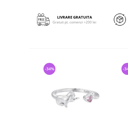
LIVRARE GRATUITA
Gratuit pt. comenzi >200 lei
-34%
-3