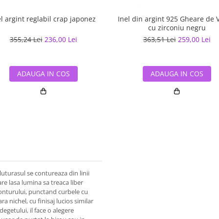
el argint reglabil crap japonez
Inel din argint 925 Gheare de 
cu zirconiu negru
355,24 Lei
236,00 Lei
363,51 Lei
259,00 Lei
ADAUGA IN COS
ADAUGA IN COS
uturasul se contureaza din linii
are lasa lumina sa treaca liber
conturului, punctand curbele cu
ra nichel, cu finisaj lucios similar
degetului, il face o alegere