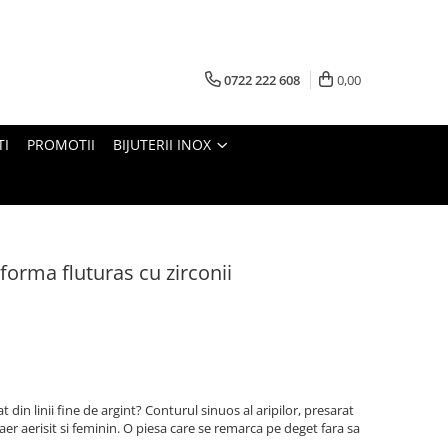
0722 222 608
0,00
TI
PROMOTII
BIJUTERII INOX
 forma fluturas cu zirconii
din linii fine de argint? Conturul sinuos al aripilor, presarat
 aer aerisit si feminin. O piesa care se remarca pe deget fara sa