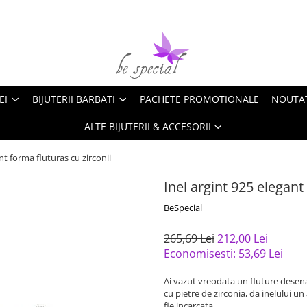
EI
BIJUTERII BARBATI
PACHETE PROMOTIONALE
NOUTA
ALTE BIJUTERII & ACCESORII
nt forma fluturas cu zirconii
Inel argint 925 elegant
BeSpecial
265,69 Lei
212,00 Lei
Economisesti:
53,69
Lei
Ai vazut vreodata un fluture desenat 
cu pietre de zirconia, da inelului un
fie incarcata.