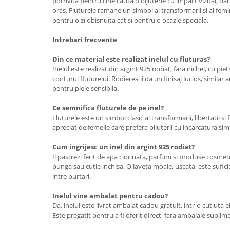
potrivita pentru cine cauta o bijuterie cu impact vizual, dar
oras. Fluturele ramane un simbol al transformarii si al femini
pentru o zi obisnuita cat si pentru o ocazie speciala.
Intrebari frecvente
Din ce material este realizat inelul cu fluturas?
Inelul este realizat din argint 925 rodiat, fara nichel, cu pi
conturul fluturelui. Rodierea ii da un finisaj lucios, similar aur
pentru piele sensibila.
Ce semnifica fluturele de pe inel?
Fluturele este un simbol clasic al transformarii, libertatii si
apreciat de femeile care prefera bijuterii cu incarcatura si
Cum ingrijesc un inel din argint 925 rodiat?
Il pastrezi ferit de apa clorinata, parfum si produse cosmetice
punga sau cutie inchisa. O laveta moale, uscata, este sufici
intre purtari.
Inelul vine ambalat pentru cadou?
Da, inelul este livrat ambalat cadou gratuit, intr-o cutiuta
Este pregatit pentru a fi oferit direct, fara ambalaje suplim