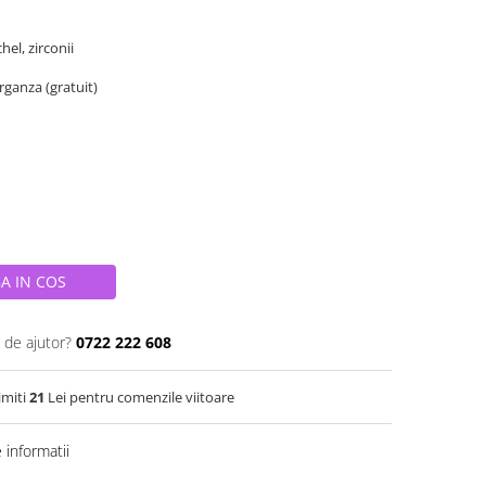
chel, zirconii
organza (gratuit)
A IN COS
 de ajutor?
0722 222 608
imiti
21
Lei pentru comenzile viitoare
informatii