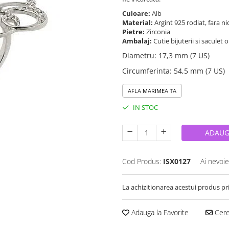
Culoare:
Alb
Material:
Argint 925 rodiat, fara ni
Pietre:
Zirconia
Ambalaj:
Cutie bijuterii si saculet 
Diametru
:
17,3 mm (7 US)
Circumferinta
:
54,5 mm (7 US)
AFLA MARIMEA TA
IN STOC
ADAUG
Cod Produs:
ISX0127
Ai nevoie
La achizitionarea acestui produs pr
Adauga la Favorite
Cere 