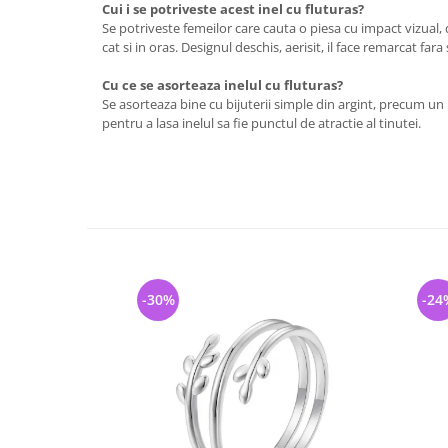
Cui i se potriveste acest inel cu fluturas?
Se potriveste femeilor care cauta o piesa cu impact vizual, 
cat si in oras. Designul deschis, aerisit, il face remarcat fara 
Cu ce se asorteaza inelul cu fluturas?
Se asorteaza bine cu bijuterii simple din argint, precum un l
pentru a lasa inelul sa fie punctul de atractie al tinutei.
-30%
-24