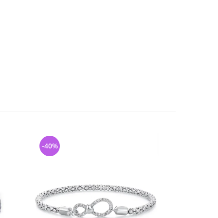
-40%
-33%