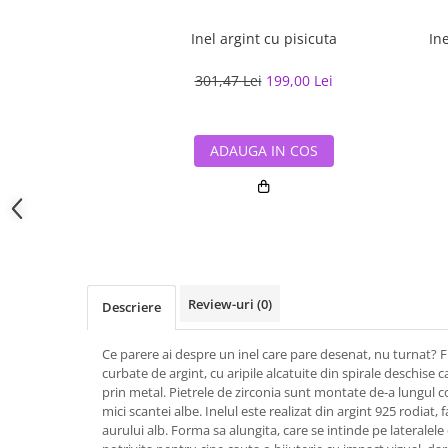
Inel argint cu pisicuta
In
301,47 Lei
199,00 Lei
ADAUGA IN COS
Review-uri
(0)
Descriere
Ce parere ai despre un inel care pare desenat, nu turnat? Fl
curbate de argint, cu aripile alcatuite din spirale deschise c
prin metal. Pietrele de zirconia sunt montate de-a lungul 
mici scantei albe. Inelul este realizat din argint 925 rodiat, fa
aurului alb. Forma sa alungita, care se intinde pe lateralele 