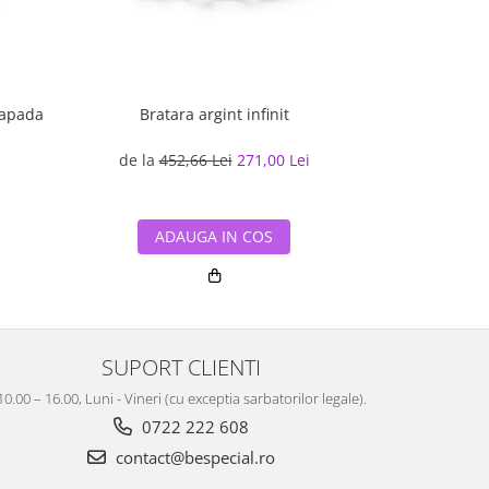
zapada
Bratara argint infinit
Lant ar
de la
452,66 Lei
271,00 Lei
359,20
ADAUGA IN COS
ADA
SUPORT CLIENTI
10.00 – 16.00, Luni - Vineri (cu exceptia sarbatorilor legale).
0722 222 608
contact@bespecial.ro