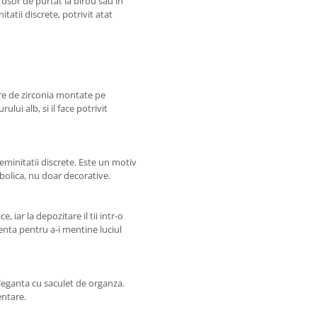
 usor de purtat la birou sau in
tatii discrete, potrivit atat
etre de zirconia montate pe
ului alb, si il face potrivit
 feminitatii discrete. Este un motiv
mbolica, nu doar decorative.
, iar la depozitare il tii intr-o
enta pentru a-i mentine luciul
 eleganta cu saculet de organza.
entare.