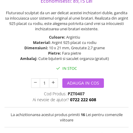
Economisesti:
89,15
Lei
Fluturasul sculptat da un aer delicat acestei inchizatori duble, gandita
sa inlocuiasca usor sistemul original al unei bratari. Realizata din argint
925 placat cu rodiu, este alegerea potrivita cand vrei sa inlocuiesti
inchizatoarea unei bratari existente.
Culoare:
Argintiu
Material:
Argint 925 placat cu rodiu
Dimensiuni:
10 x 21 mm, Greutate 2,7 grame
Pietre:
Fara pietre
Ambalaj:
Cutie bijuterii si saculet organza (gratuit)
IN STOC
ADAUGA IN COS
Cod Produs:
PZT0407
Ai nevoie de ajutor?
0722 222 608
La achizitionarea acestui produs primiti
16
Lei pentru comenzile
viitoare