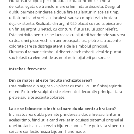
Fluturasul sculptat pe suprafata inchizatorii aduce o nota
delicata, legata de transformare si feminitate discreta. Designul
dublu permite prinderea a doua fire sau lanturi in acelasi timp,
util atunci cand vrei sa inlocuiesti sau sa completezi o bratara
deja existenta. Realizata din argint 925 placat cu rodiu, piesa are
un finisaj argintiu neted, cu conturul fluturasului usor reliefat.
Este potrivita pentru cine lucreaza cu bijuterii handmade sau vrea
sa dea unei piese vechi un aer proaspat, fara pietre sau accente
colorate care sa distraga atentia de la simbolul principal.
Fluturasul ramane simbolul discret al schimbarii, ideal de purtat
sau folosit ca element de asamblare in bijuterii personale.
Intrebari frecvente
Din ce material este facuta inchizatoarea?
Este realizata din argint 925 placat cu rodiu, cu un finisaj argintiu
neted. Fluturele sculptat este elementul decorativ principal, fara
pietre sau alte accente colorate.
La ce se foloseste o inchizatoare dubla pentru bratara?
Inchizatoarea dubla permite prinderea a doua fire sau lanturi in
acelasi timp, fiind utila cand vrei sa inlocuiesti sistemul original al
unei bratari sau sa creezi o bijuterie noua. Este potrivita si pentru
cei care confectioneaza bijuterii handmade.