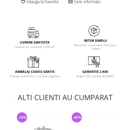
Adauga la Favorite
Cere informatii
RETUR SIMPLU
LIVRARE GRATUITA
Returnezi si primesti toti banii
Gratuit pt. comenzi >200 lei
inapoi
AMBALAJ CADOU GRATIS
GARANTIE 2 ANI
Cutiuta premium si saculet organza
Argint 925 validat de ANPC
ALTI CLIENTI AU CUMPARAT
-34%
-40%
-