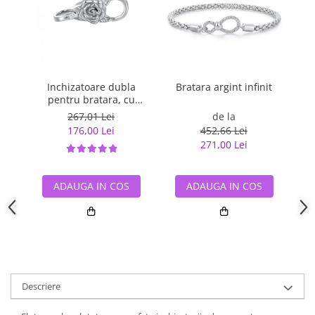
Inchizatoare dubla
Bratara argint infinit
B
pentru bratara, cu
trandafir
267,01 Lei
de la
176,00 Lei
452,66 Lei
271,00 Lei
ADAUGA IN COS
ADAUGA IN COS
Descriere