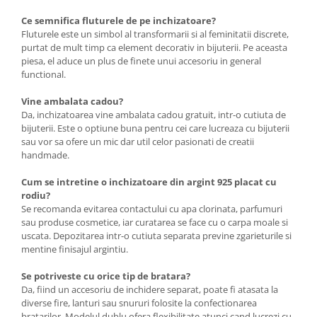
Ce semnifica fluturele de pe inchizatoare?
Fluturele este un simbol al transformarii si al feminitatii discrete,
purtat de mult timp ca element decorativ in bijuterii. Pe aceasta
piesa, el aduce un plus de finete unui accesoriu in general
functional.
Vine ambalata cadou?
Da, inchizatoarea vine ambalata cadou gratuit, intr-o cutiuta de
bijuterii. Este o optiune buna pentru cei care lucreaza cu bijuterii
sau vor sa ofere un mic dar util celor pasionati de creatii
handmade.
Cum se intretine o inchizatoare din argint 925 placat cu
rodiu?
Se recomanda evitarea contactului cu apa clorinata, parfumuri
sau produse cosmetice, iar curatarea se face cu o carpa moale si
uscata. Depozitarea intr-o cutiuta separata previne zgarieturile si
mentine finisajul argintiu.
Se potriveste cu orice tip de bratara?
Da, fiind un accesoriu de inchidere separat, poate fi atasata la
diverse fire, lanturi sau snururi folosite la confectionarea
bratarilor. Modelul dublu ofera flexibilitate atunci cand lucrezi cu