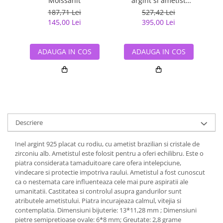
Moissanit
argint si ametist
f
(pandantiv si cercei)
187,71 Lei
527,42 Lei
145,00 Lei
395,00 Lei
ADAUGA IN COS
ADAUGA IN COS
Descriere
Inel argint 925 placat cu rodiu, cu ametist brazilian si cristale de
zirconiu alb. Ametistul este folosit pentru a oferi echilibru. Este o
piatra considerata tamaduitoare care ofera intelepciune,
vindecare si protectie impotriva raului. Ametistul a fost cunoscut
ca o nestemata care influenteaza cele mai pure aspiratii ale
umanitatii. Castitatea si controlul asupra gandurilor sunt
atributele ametistului. Piatra incurajeaza calmul, vitejia si
contemplatia. Dimensiuni bijuterie: 13*11,28 mm ; Dimensiuni
pietre semipretioase ovale: 6*8 mm; Greutate: 2,8 grame