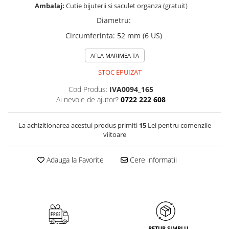
Ambalaj:
Cutie bijuterii si saculet organza (gratuit)
Diametru
:
Circumferinta
:
52 mm (6 US)
AFLA MARIMEA TA
STOC EPUIZAT
Cod Produs:
IVA0094_165
Ai nevoie de ajutor?
0722 222 608
La achizitionarea acestui produs primiti
15
Lei pentru comenzile
viitoare
Adauga la Favorite
Cere informatii
RETUR SIMPLU