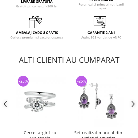
LIVRARE GRATUITA
Returnezi si primesti toti banii
Gratuit pt. comenzi >200 lei
inapoi
AMBALAJ CADOU GRATIS
GARANTIE 2 ANI
Cutiuta premium si saculet organza
Argint 925 validat de ANPC
ALTI CLIENTI AU CUMPARAT
-23%
-25%
-
Cercel argint cu
Set realizat manual din
Ce