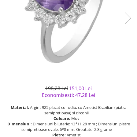
Bijuterii argint cu pietre
Pandantive mireasa
semipretioase
Bijuterii de Lux
Bijuterii argint placat cu aur
Bijuterii gotice si rock
Bijuterii argint cu diverse
Bijuterii Handmade
materiale
Bijuterii fantezie
Bijuterii argint cu murano
Casete si cutii de bijuterii
Bijuterii tungsten
Accesorii Piele
Cadouri
Solutii si lavete de curatare
198,28 Lei
151,00 Lei
bijuterii argint
Economisesti:
47,28
Lei
Material:
Argint 925 placat cu rodiu, cu Ametist Brazilian (piatra
semipretioasa) si zirconii
Culoare:
Mov
Dimensiuni:
Dimensiuni bijuterie: 13*11,28 mm ; Dimensiuni pietre
semipretioase ovale: 6*8 mm; Greutate: 2,8 grame
Pietre:
Ametist