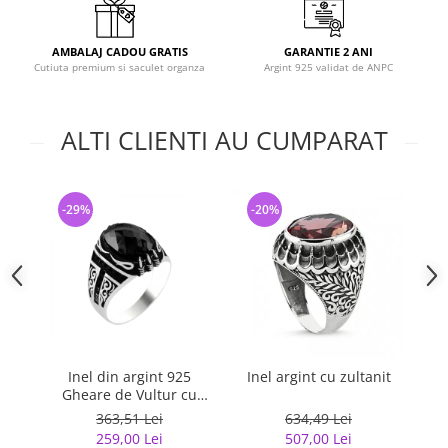
AMBALAJ CADOU GRATIS
GARANTIE 2 ANI
Cutiuta premium si saculet organza
Argint 925 validat de ANPC
ALTI CLIENTI AU CUMPARAT
-29%
-20%
-
Inel din argint 925
Inel argint cu zultanit
In
Gheare de Vultur cu
ne
zirconiu negru
363,51 Lei
634,49 Lei
259,00 Lei
507,00 Lei