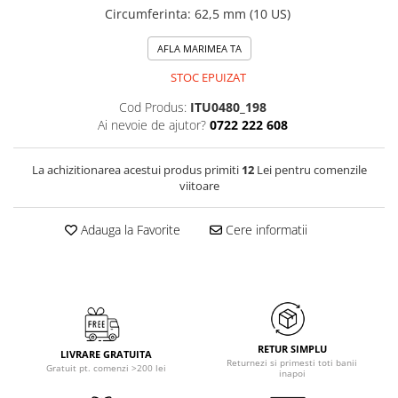
Circumferinta
:
62,5 mm (10 US)
AFLA MARIMEA TA
STOC EPUIZAT
Cod Produs:
ITU0480_198
Ai nevoie de ajutor?
0722 222 608
La achizitionarea acestui produs primiti
12
Lei pentru comenzile
viitoare
Adauga la Favorite
Cere informatii
RETUR SIMPLU
LIVRARE GRATUITA
Returnezi si primesti toti banii
Gratuit pt. comenzi >200 lei
inapoi