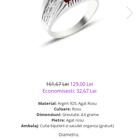
Bijuterii argint cu pietre
Pandantive mireasa
semipretioase
Bijuterii de Lux
Bijuterii argint placat cu aur
Bijuterii gotice si rock
Bijuterii argint cu diverse
Bijuterii Handmade
materiale
Bijuterii fantezie
Bijuterii argint cu murano
Casete si cutii de bijuterii
Bijuterii tungsten
Accesorii Piele
Cadouri
161,67 Lei
129,00 Lei
Solutii si lavete de curatare
Economisesti:
32,67
Lei
bijuterii argint
Material:
Argint 925, Agat Rosu
Culoare:
Rosu
Dimensiuni:
Greutate: 4,6 grame
Pietre:
Agat rosu
Ambalaj:
Cutie bijuterii si saculet organza (gratuit)
Diametru
: