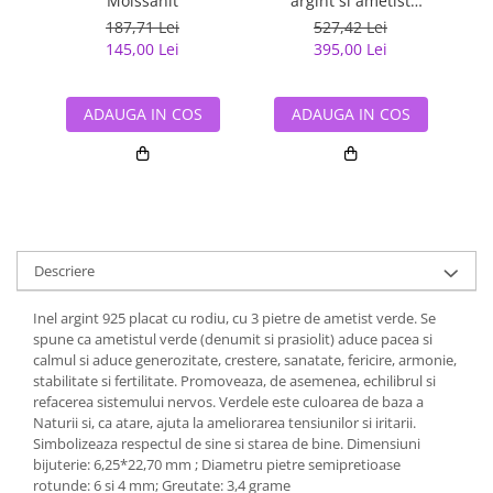
Moissanit
argint si ametist
f
(pandantiv si cercei)
187,71 Lei
527,42 Lei
145,00 Lei
395,00 Lei
ADAUGA IN COS
ADAUGA IN COS
Descriere
Inel argint 925 placat cu rodiu, cu 3 pietre de ametist verde. Se
spune ca ametistul verde (denumit si prasiolit) aduce pacea si
calmul si aduce generozitate, crestere, sanatate, fericire, armonie,
stabilitate si fertilitate. Promoveaza, de asemenea, echilibrul si
refacerea sistemului nervos. Verdele este culoarea de baza a
Naturii si, ca atare, ajuta la ameliorarea tensiunilor si iritarii.
Simbolizeaza respectul de sine si starea de bine. Dimensiuni
bijuterie: 6,25*22,70 mm ; Diametru pietre semipretioase
rotunde: 6 si 4 mm; Greutate: 3,4 grame