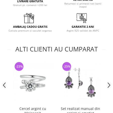
LIVRARE GRATUITA
Returnezi si primesti toti banii
Gratuit pt. comenzi >200 lei
inapoi
AMBALAJ CADOU GRATIS
GARANTIE 2 ANI
Cutiuta premium si saculet organza
Argint 925 validat de ANPC
ALTI CLIENTI AU CUMPARAT
-23%
-25%
-
Cercel argint cu
Set realizat manual din
Ce