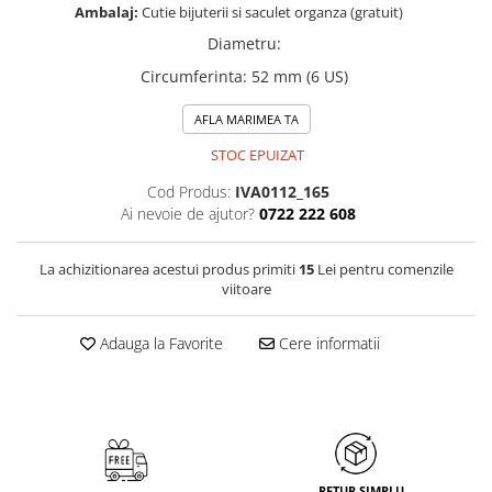
Ambalaj:
Cutie bijuterii si saculet organza (gratuit)
Diametru
:
Circumferinta
:
52 mm (6 US)
AFLA MARIMEA TA
STOC EPUIZAT
Cod Produs:
IVA0112_165
Ai nevoie de ajutor?
0722 222 608
La achizitionarea acestui produs primiti
15
Lei pentru comenzile
viitoare
Adauga la Favorite
Cere informatii
RETUR SIMPLU