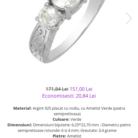
Bijuterii argint cu pietre
Pandantive mireasa
semipretioase
Bijuterii de Lux
Bijuterii argint placat cu aur
Bijuterii gotice si rock
Bijuterii argint cu diverse
Bijuterii Handmade
materiale
Bijuterii fantezie
Bijuterii argint cu murano
Casete si cutii de bijuterii
Bijuterii tungsten
Accesorii Piele
Cadouri
Solutii si lavete de curatare
171,84 Lei
151,00 Lei
bijuterii argint
Economisesti:
20,84
Lei
Material:
Argint 925 placat cu rodiu, cu Ametist Verde (piatra
semipretioasa)
Culoare:
Verde
Dimensiuni:
Dimensiuni bijuterie: 6,25*22,70 mm ; Diametru pietre
semipretioase rotunde: 6 si 4 mm; Greutate: 3,4 grame
Pietre:
Ametist