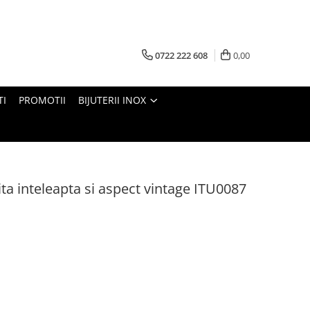
0722 222 608
0,00
TI
PROMOTII
BIJUTERII INOX
ita inteleapta si aspect vintage ITU0087