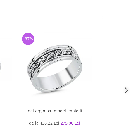
-37%
-13%
Inel argint cu model impletit
Inel argint cu
i
de la
436,22 Lei
275,00 Lei
223,39 L