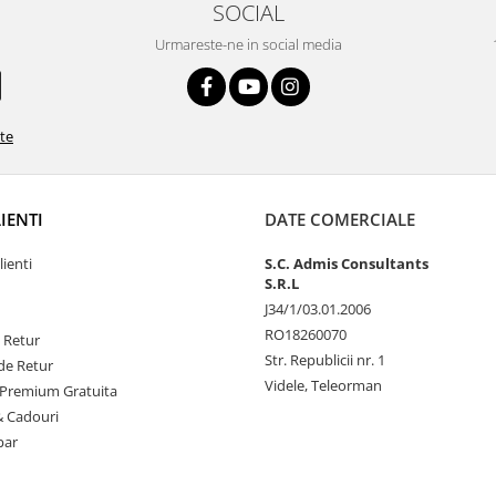
SOCIAL
Urmareste-ne in social media
ate
LIENTI
DATE COMERCIALE
lienti
S.C. Admis Consultants
S.R.L
J34/1/03.01.2006
RO18260070
e Retur
Str. Republicii nr. 1
de Retur
Videle, Teleorman
Premium Gratuita
& Cadouri
par