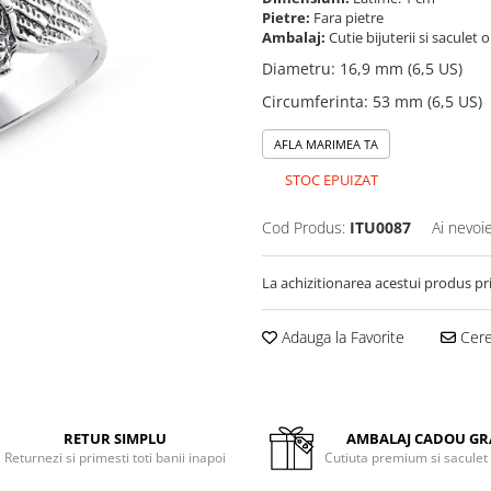
Pietre:
Fara pietre
Ambalaj:
Cutie bijuterii si saculet 
Diametru
:
16,9 mm (6,5 US)
Circumferinta
:
53 mm (6,5 US)
AFLA MARIMEA TA
STOC EPUIZAT
Cod Produs:
ITU0087
Ai nevoi
La achizitionarea acestui produs pr
Adauga la Favorite
Cere 
RETUR SIMPLU
AMBALAJ CADOU GR
Returnezi si primesti toti banii inapoi
Cutiuta premium si saculet