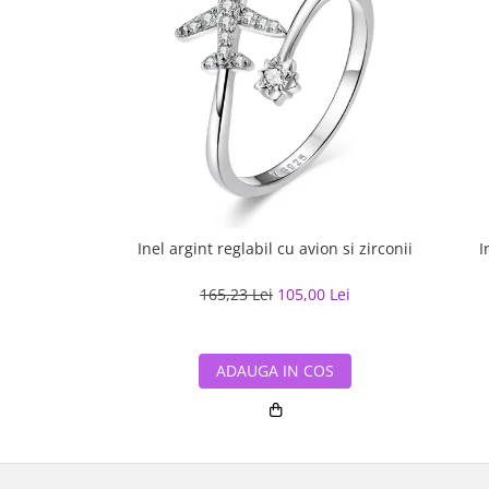
Inel argint reglabil cu avion si zirconii
I
165,23 Lei
105,00 Lei
ADAUGA IN COS