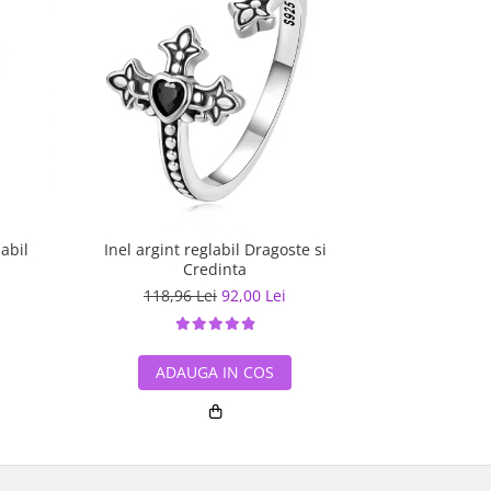
labil
Inel argint reglabil Dragoste si
Inel argint reg
Credinta
118,96 Lei
92,00 Lei
157,30
ADAUGA IN COS
ADA