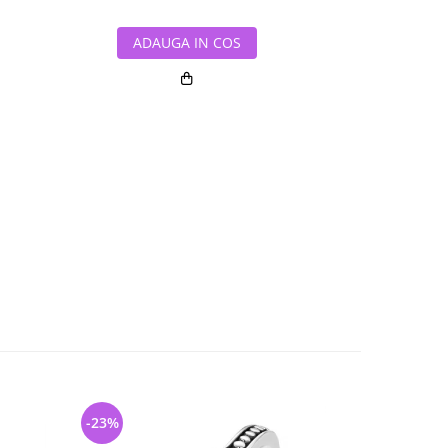
ADAUGA IN COS
ADAUG
-23%
-34%