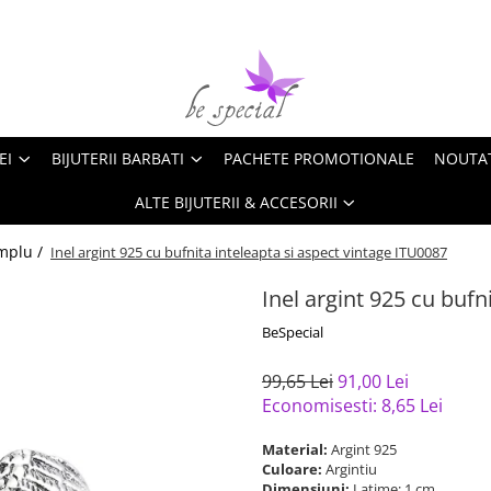
EI
BIJUTERII BARBATI
PACHETE PROMOTIONALE
NOUTA
ALTE BIJUTERII & ACCESORII
implu /
Inel argint 925 cu bufnita inteleapta si aspect vintage ITU0087
Inel argint 925 cu bufn
BeSpecial
99,65 Lei
91,00 Lei
Economisesti:
8,65
Lei
Material:
Argint 925
Culoare:
Argintiu
Dimensiuni:
Latime: 1 cm