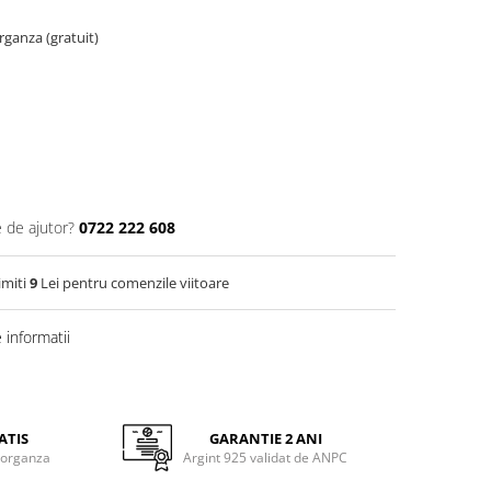
organza (gratuit)
e de ajutor?
0722 222 608
imiti
9
Lei pentru comenzile viitoare
informatii
ATIS
GARANTIE 2 ANI
 organza
Argint 925 validat de ANPC