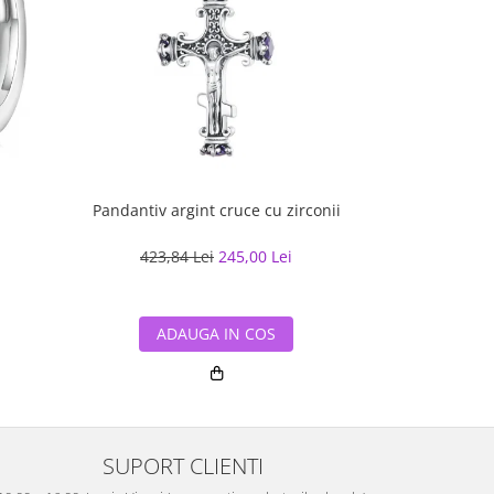
Pandantiv argint cruce cu zirconii
Bratara cuban
cu rodiu, 2
423,84 Lei
245,00 Lei
518,70
ADAUGA IN COS
ADA
SUPORT CLIENTI