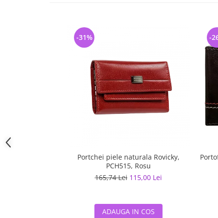
-31%
-2
Portchei piele naturala Rovicky,
Porto
PCH515, Rosu
165,74 Lei
115,00 Lei
ADAUGA IN COS