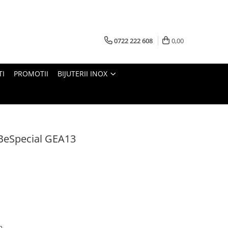
0722 222 608
0,00
TI
PROMOTII
BIJUTERII INOX
 BeSpecial GEA13
cm