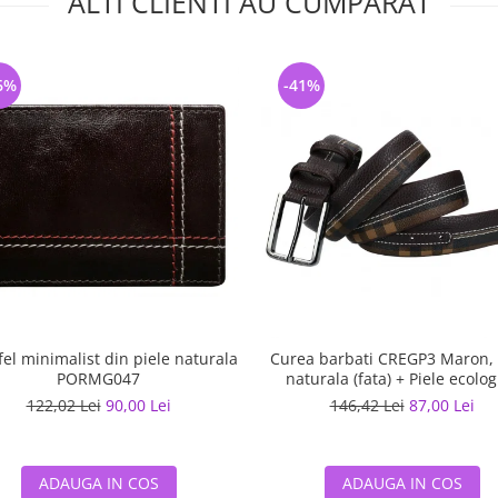
ALTI CLIENTI AU CUMPARAT
6%
-41%
fel minimalist din piele naturala
Curea barbati CREGP3 Maron, 
PORMG047
naturala (fata) + Piele ecolog
(spate)
122,02 Lei
90,00 Lei
146,42 Lei
87,00 Lei
ADAUGA IN COS
ADAUGA IN COS