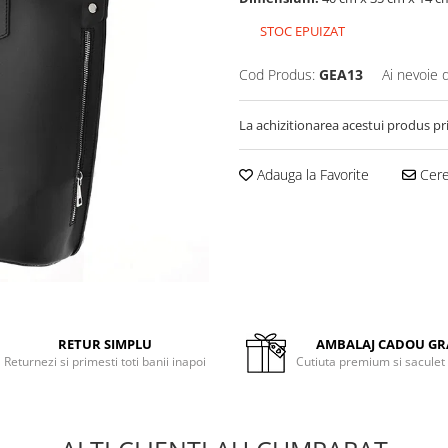
STOC EPUIZAT
Cod Produs:
GEA13
Ai nevoie 
La achizitionarea acestui produs pr
Adauga la Favorite
Cere 
RETUR SIMPLU
AMBALAJ CADOU GR
Returnezi si primesti toti banii inapoi
Cutiuta premium si saculet