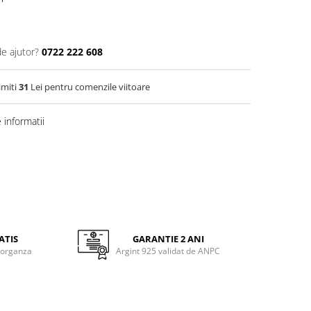
de ajutor?
0722 222 608
imiti
31
Lei pentru comenzile viitoare
informatii
ATIS
GARANTIE 2 ANI
 organza
Argint 925 validat de ANPC