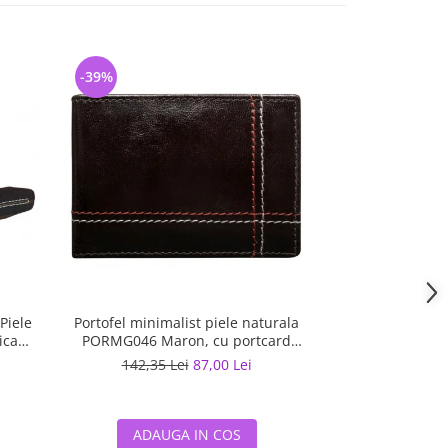
-39%
-26%
Piele
Portofel minimalist piele naturala
Portofel vertic
ica
PORMG046 Maron, cu portcard
Maro, minimalist
detasabil
142,35 Lei
87,00 Lei
122,02 
ADAUGA IN COS
ADAUG