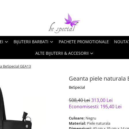
EI
BIJUTERII BARBATI
PACHETE PROMOTIONALE
NOUTA
ALTE BIJUTERII & ACCESORII
la BeSpecial GEA13
Geanta piele naturala
BeSpecial
508,40 Lei
313,00 Lei
Economisesti:
195,40
Lei
Culoare:
Negru
Material:
Piele naturala
Dimensiuni:
40 cm x 35 cm x 14 