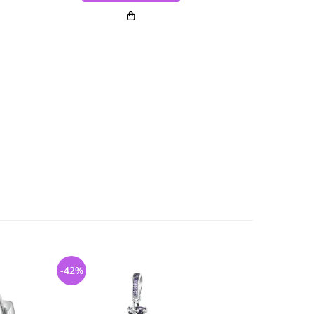
-42%
-40%